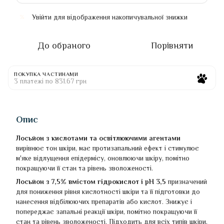
Увійти
для відображення накопичувальної знижки
%
До обраного
Порівняти
ПОКУПКА ЧАСТИНАМИ
3 платежі по 831.67 грн
Опис
Лосьйон з кислотами та освітлюючими агентами
вирівнює тон шкіри, має протизапальний ефект і стимулює
м'яке відлущення епідермісу, оновлюючи шкіру, помітно
покращуючи її стан та рівень зволоженості.
Лосьйон з 7,5% вмістом гідрокислот і pH 3,5
призначений
для пониження рівня кислотності шкіри та її підготовки до
нанесення відбілюючих препаратів або кислот. Знижує і
попереджає запальні реакції шкіри, помітно покращуючи її
стан та рівень зволоженості. Підходить для всіх типів шкіри,