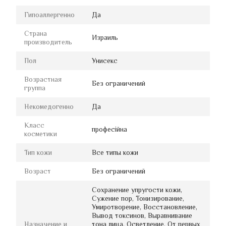
Гипоаллергенно
Да
Страна
Израиль
производитель
Пол
Унисекс
Возрастная
Без ограничений
группа
Некомедогенно
Да
Класс
професійна
косметики
Тип кожи
Все типы кожи
Возраст
Без ограничений
Сохранение упругости кожи,
Сужение пор, Тонизирование,
Умиротворение, Восстановление,
Вывод токсинов, Выравнивание
Назначение и
тона лица, Осветление, От первых