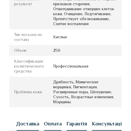
результат
признаков старения,
Отшелушивание отмерших клеток
кожи, Очищение, Подтягивание,
Препятствует обезвоживанию,
Снятие воспаления
Тип лосьона по
Кислые
составу
Объем
250
Классификация
косметического
Профессиональная
средства
Дряблость, Мимические
морщинки, Пигментация,
Проблема кожи
Расширенные поры, Шелушение,
Сухость, Возрастные изменения,
Морщины
Доставка
Оплата
Гарантія
Консультація