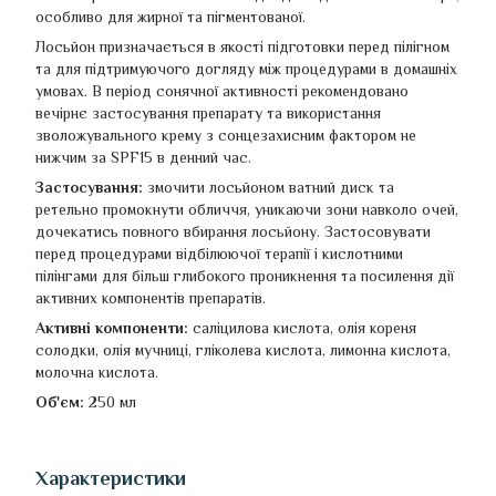
особливо для жирної та пігментованої.
Лосьйон призначається в якості підготовки перед пілігном
та для підтримуючого догляду між процедурами в домашніх
умовах. В період сонячної активності рекомендовано
вечірнє застосування препарату та використання
зволожувального крему з сонцезахисним фактором не
нижчим за SPF15 в денний час.
Застосування:
змочити лосьйоном ватний диск та
ретельно промокнути обличчя, уникаючи зони навколо очей,
дочекатись повного вбирання лосьйону. Застосовувати
перед процедурами відбілюючої терапії і кислотними
пілінгами для більш глибокого проникнення та посилення дії
активних компонентів препаратів.
Активні компоненти:
саліцилова кислота, олія кореня
солодки, олія мучниці, гліколева кислота, лимонна кислота,
молочна кислота.
Об'єм:
250 мл
Характеристики