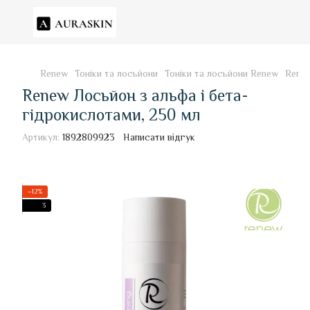
Renew
Тоніки та лосьйони
Тоніки та лосьйони Renew
Renew
Renew Лосьйон з альфа і бета-
гідрокислотами, 250 мл
Артикул:
1892809923
Написати відгук
−12%
3