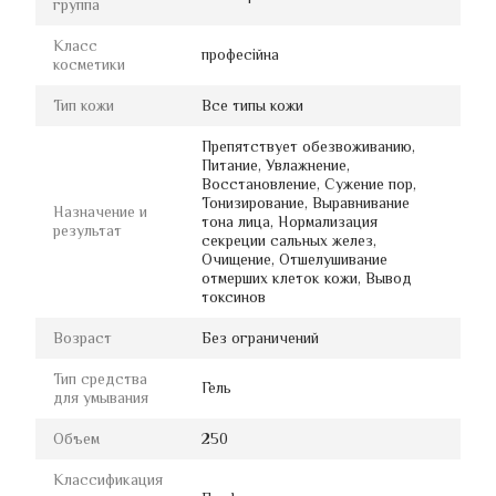
группа
Класс
професійна
косметики
Тип кожи
Все типы кожи
Препятствует обезвоживанию,
Питание, Увлажнение,
Восстановление, Сужение пор,
Тонизирование, Выравнивание
Назначение и
тона лица, Нормализация
результат
секреции сальных желез,
Очищение, Отшелушивание
отмерших клеток кожи, Вывод
токсинов
Возраст
Без ограничений
Тип средства
Гель
для умывания
Объем
250
Классификация