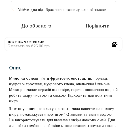
Увійти
для відображення накопичувальної знижки
%
До обраного
Порівняти
ПОКУПКА ЧАСТИНАМИ
3 платежі по 625.00 грн
Опис
Мило на основі п'яти фруктових екстрактів:
чорниці,
цукрової тростини, цукрового клена, апельсина і лимона.
М'яко розчиняє верхній шар шкіри, сприяє оновленню шкіри й
робить шкіру чистою та свіжою. Підходить для всіх типів
шкіри.
Застосування:
невелику кількість мила нанести на вологу
шкіру, помасажувати протягом 1-2 хвилин та змити водою.
Не використовувати для вмивання шкіри навколо очей. Для
жирної та комбінованої шкіри можна використовувати щодня