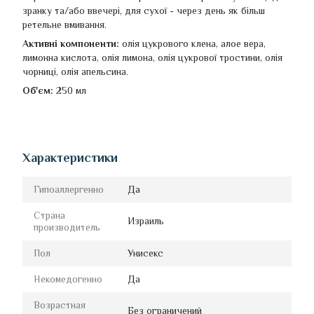
зранку та/або ввечері, для сухої - через день як більш
ретельне вмивання.
Активні компоненти:
олія цукрового клена, алое вера,
лимонна кислота, олія лимона, олія цукрової тростини, олія
чорниці, олія апельсина.
Об'єм:
250 мл
Характеристики
Гипоаллергенно
Да
Страна
Израиль
производитель
Пол
Унисекс
Некомедогенно
Да
Возрастная
Без ограничений