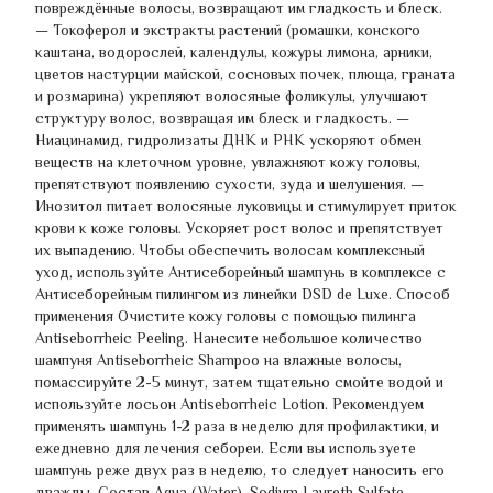
повреждённые волосы, возвращают им гладкость и блеск.
— Токоферол и экстракты растений (ромашки, конского
каштана, водорослей, календулы, кожуры лимона, арники,
цветов настурции майской, сосновых почек, плюща, граната
и розмарина) укрепляют волосяные фоликулы, улучшают
структуру волос, возвращая им блеск и гладкость. —
Ниацинамид, гидролизаты ДНК и РНК ускоряют обмен
веществ на клеточном уровне, увлажняют кожу головы,
препятствуют появлению сухости, зуда и шелушения. —
Инозитол питает волосяные луковицы и стимулирует приток
крови к коже головы. Ускоряет рост волос и препятствует
их выпадению. Чтобы обеспечить волосам комплексный
уход, используйте Антисеборейный шампунь в комплексе с
Антисеборейным пилингом из линейки DSD de Luxe. Способ
применения Очистите кожу головы с помощью пилинга
Antiseborrheic Peeling. Нанесите небольшое количество
шампуня Antiseborrheic Shampoo на влажные волосы,
помассируйте 2-5 минут, затем тщательно смойте водой и
используйте лосьон Antiseborrheic Lotion. Рекомендуем
применять шампунь 1-2 раза в неделю для профилактики, и
ежедневно для лечения себореи. Если вы используете
шампунь реже двух раз в неделю, то следует наносить его
дважды. Состав Aqua (Water), Sodium Laureth Sulfate,