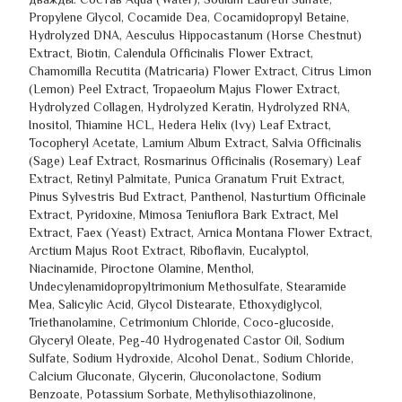
Propylene Glycol, Cocamide Dea, Cocamidopropyl Betaine,
Hydrolyzed DNA, Aesculus Hippocastanum (Horse Chestnut)
Extract, Biotin, Calendula Officinalis Flower Extract,
Chamomilla Recutita (Matricaria) Flower Extract, Citrus Limon
(Lemon) Peel Extract, Tropaeolum Majus Flower Extract,
Hydrolyzed Collagen, Hydrolyzed Keratin, Hydrolyzed RNA,
Inositol, Thiamine HCL, Hedera Helix (Ivy) Leaf Extract,
Tocopheryl Acetate, Lamium Album Extract, Salvia Officinalis
(Sage) Leaf Extract, Rosmarinus Officinalis (Rosemary) Leaf
Extract, Retinyl Palmitate, Punica Granatum Fruit Extract,
Pinus Sylvestris Bud Extract, Panthenol, Nasturtium Officinale
Extract, Pyridoxine, Mimosa Teniuflora Bark Extract, Mel
Extract, Faex (Yeast) Extract, Arnica Montana Flower Extract,
Arctium Majus Root Extract, Riboflavin, Eucalyptol,
Niacinamide, Piroctone Olamine, Menthol,
Undecylenamidopropyltrimonium Methosulfate, Stearamide
Mea, Salicylic Acid, Glycol Distearate, Ethoxydiglycol,
Triethanolamine, Cetrimonium Chloride, Coco-glucoside,
Glyceryl Oleate, Peg-40 Hydrogenated Castor Oil, Sodium
Sulfate, Sodium Hydroxide, Alcohol Denat., Sodium Chloride,
Calcium Gluconate, Glycerin, Gluconolactone, Sodium
Benzoate, Potassium Sorbate, Methylisothiazolinone,