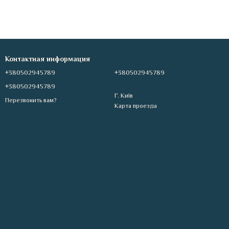
Контактная информация
+380502945789
+380502945789
+380502945789
Г. Київ
Перезвонить вам?
Карта проезда