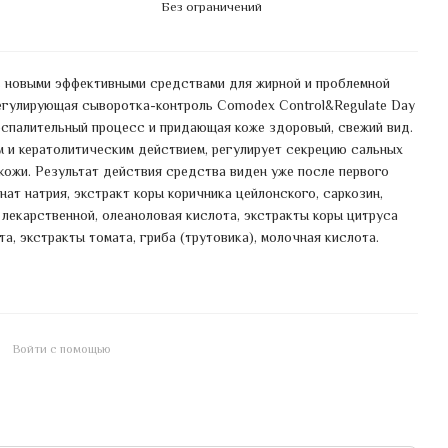
Без ограничений
 новыми эффективными средствами для жирной и проблемной
регулирующая сыворотка-контроль Comodex Control&Regulate Day
оспалительный процесс и придающая коже здоровый, свежий вид.
 и кератолитическим действием, регулирует секрецию сальных
 кожи. Результат действия средства виден уже после первого
ат натрия, экстракт коры коричника цейлонского, саркозин,
 лекарственной, олеаноловая кислота, экстракты коры цитруса
а, экстракты томата, гриба (трутовика), молочная кислота.
Войти с помощью