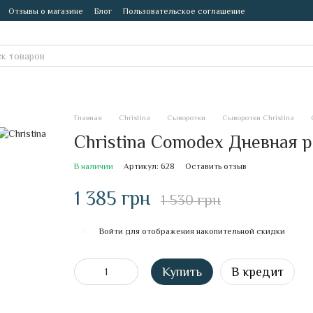
Отзывы о магазине
Блог
Пользовательское соглашение
Главная
Christina
Сыворотки
Сыворотки Christina
Christina Comodex Дневная 
В наличии
Артикул: 628
Оставить отзыв
1 385 грн
1 530 грн
Войти
для отображения накопительной скидки
%
Купить
В кредит