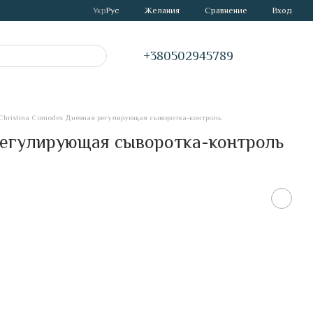
Сравнение
Укр
Рус
Желания
Вход
+380502945789
Christina Comodex Дневная регулирующая сыворотка-контроль
регулирующая сыворотка-контроль