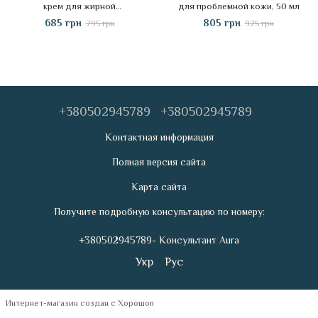
крем для жирной
для проблемной кожи, 50 мл
комбинированной и
685 грн
805 грн
795 грн
925 грн
проблемной кожи с SPF20, 15
мл
+380502945789
+380502945789
Контактная информация
Полная версия сайта
Карта сайта
Получите подробную консультацию по номеру:
+380502945789- Консультант Aura
Укр
Рус
Интернет-магазин создан с Хорошоп