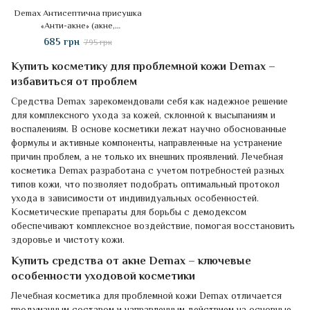
Demax Антисептична присушка
«Анти-акне» (акне,
демодекс,розацеа), 50 мл
685 грн
795 грн
Купить косметику для проблемной кожи Demax –
избавиться от проблем
Средства Demax зарекомендовали себя как надежное решение
для комплексного ухода за кожей, склонной к высыпаниям и
воспалениям. В основе косметики лежат научно обоснованные
формулы и активные компоненты, направленные на устранение
причин проблем, а не только их внешних проявлений. Лечебная
косметика Demax разработана с учетом потребностей разных
типов кожи, что позволяет подобрать оптимальный протокол
ухода в зависимости от индивидуальных особенностей.
Косметические препараты для борьбы с демодексом
обеспечивают комплексное воздействие, помогая восстановить
здоровье и чистоту кожи.
Купить средства от акне Demax – ключевые
особенности уходовой косметики
Лечебная косметика для проблемной кожи Demax отличается
продуманным составом и направленным действием на основные