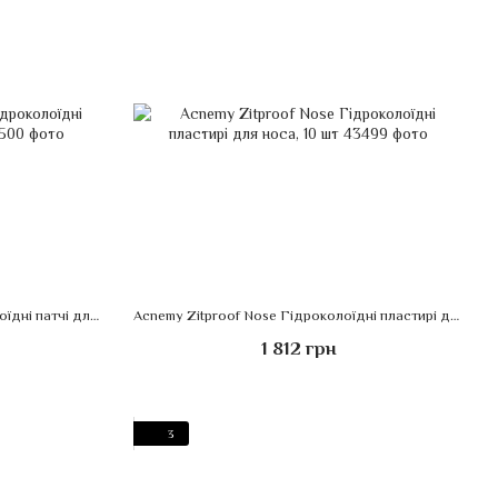
Acnemy Zitproof MultiZits Гідроколоїдні патчі для обличчя, 10 шт
Acnemy Zitproof Nose Гідроколоїдні пластирі для носа, 10 шт
1 812 грн
3