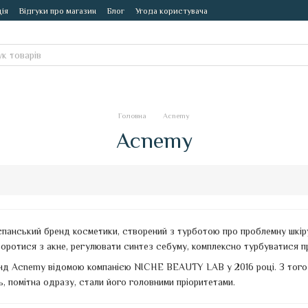
ія
Відгуки про магазин
Блог
Угода користувача
Головна
Acnemy
Acnemy
панський бренд косметики, створений з турботою про проблемну шкіру
ротися з акне, регулювати синтез себуму, комплексно турбуватися про
д Acnemy відомою компанією NICHE BEAUTY LAB у 2016 році. З того ч
ь, помітна одразу, стали його головними пріоритетами.