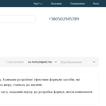
Порівняння
Укр
Рус
Бажання
Вхід
+380502945789
Сортування:
за популярністю
Відображення:
. Компанія розробляє ефективні формули засобів, які
 шкіру, схильну до висипів.
асу, науковий підхід до розробки формул, якісні компоненти