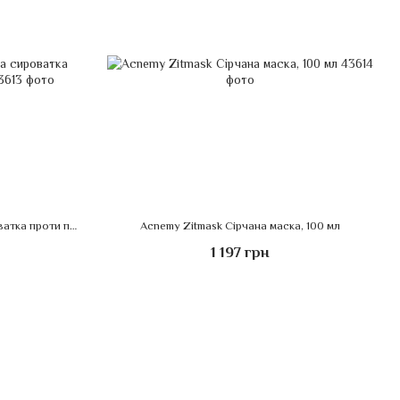
Acnemy Zitcalm Заспокійлива сироватка проти почервоніння, 30 мл
Acnemy Zitmask Сірчана маска, 100 мл
1 197 грн