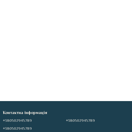
Контактна інформація
+380502945789
+380502945789
+380502945789