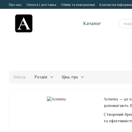
Перейти до основного контенту
Про нас
Оплата і доставка
Обмін та повернення
Контактна інформац
Каталог
Фільтр
Розділ
Ціна, грн
Acnemy — це іс
допомагають бо
Створений брен
та ефективніст