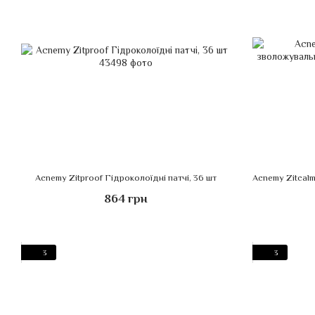
Acnemy Zitproof Гідроколоїдні патчі, 36 шт
864 грн
3
3