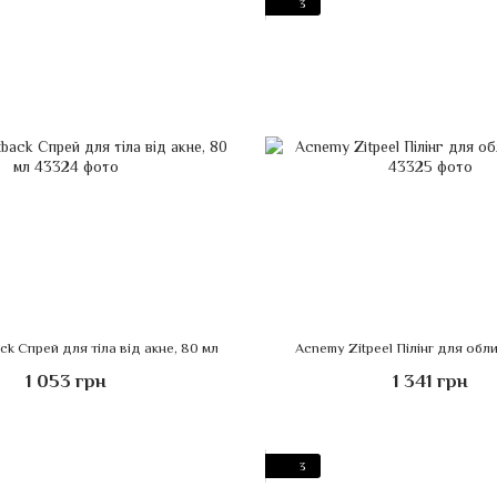
3
ck Спрей для тіла від акне, 80 мл
Acnemy Zitpeel Пілінг для обл
1 053 грн
1 341 грн
3