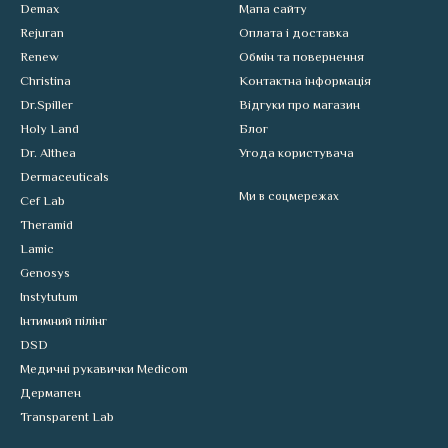
Demax
Мапа сайту
Rejuran
Оплата і доставка
Renew
Обмін та повернення
Christina
Контактна інформація
Dr.Spiller
Відгуки про магазин
Holy Land
Блог
Dr. Althea
Угода користувача
Dermaceuticals
Ми в соцмережах
Cef Lab
Theramid
Lamic
Genosys
Instytutum
Інтимний пілінг
DSD
Медичні рукавички Medicom
Дермапен
Transparent Lab