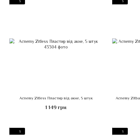
3
3
Acnemy Zitless Пластир від акне, 5 штук
Acnemy Zitba
1 149 грн
3
3