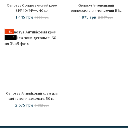
Genosys Сонцезахисний крем
Genosys Інтенсивний
SPF40/PP++, 40 мл
сонцезахисний тонуючий BB-
крем SPF30/РР++, 50 мл
1 445 грн
1 975 грн
1 502 грн
2 047 грн
−4%
3
Genosys Антивіковий крем для
шиї та зони декольте, 50 мл
2 575 грн
2 682 грн