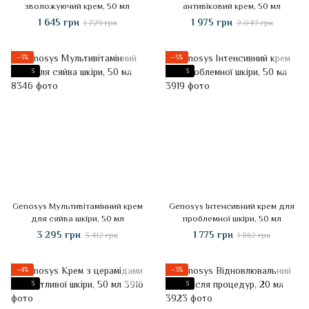
зволожуючий крем, 50 мл
антивіковий крем, 50 мл
1 645 грн
1 975 грн
1 729 грн
2 047 грн
−3%
−5%
3
3
Genosys Мультивітамінний крем
Genosys Інтенсивний крем для
для сяйва шкіри, 50 мл
проблемної шкіри, 50 мл
3 295 грн
1 775 грн
3 412 грн
1 862 грн
−4%
−3%
3
3