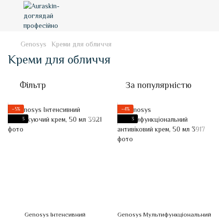
Genosys
Креми для обличчя
Креми для обличчя
Фільтр
За популярністю
−5%
−4%
3
3
Genosys Інтенсивний
Genosys Мультифункціональний