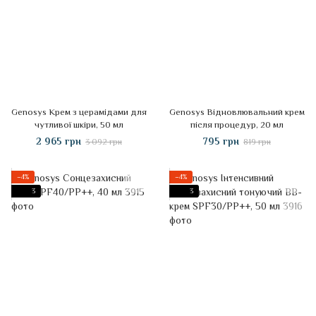
Genosys Крем з церамідами для
Genosys Відновлювальний крем
чутливої шкіри, 50 мл
після процедур, 20 мл
2 965 грн
795 грн
3 092 грн
819 грн
−4%
−4%
3
3