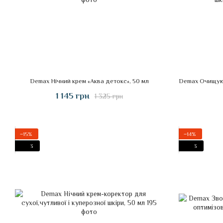
Demax Нічний крем «Аква детокс», 50 мл
1 145 грн
1 325 грн
−15%
−14%
3
3