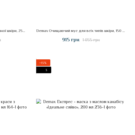
Demax Гідроемульсія для проблемної шкіри, 250 мл
Demax Очищаючий мус для всіх типів шкіри, 150 мл
915 грн
н
1 055 грн
−13%
3