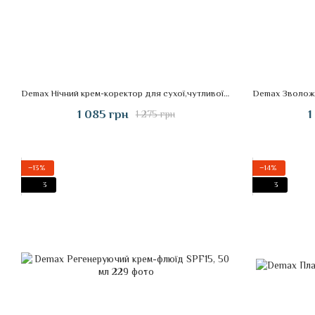
Demax Нічний крем-коректор для сухої,чутливої і куперозної шкіри, 50 мл
1 085 грн
1
1 275 грн
−13%
−14%
3
3