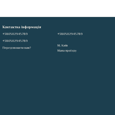
. В асортименті косметики Демакс знайдете все необхідне для
ироватки, креми, маски, скраби та ін. Ви зможете підібрати саме ті
Контактна інформація
+380502945789
+380502945789
и продукцію Демакс в інтернет-магазині Auraskin.com.ua, отримуєте
+380502945789
М. Київ
Передзвонити вам?
ttps://auraskin.com.ua/, виберіть товари та оформіть замовлення
Мапа проїзду
кої косметики. Кожен продукт Demax розроблений з використанням
енерації клітин.
и.