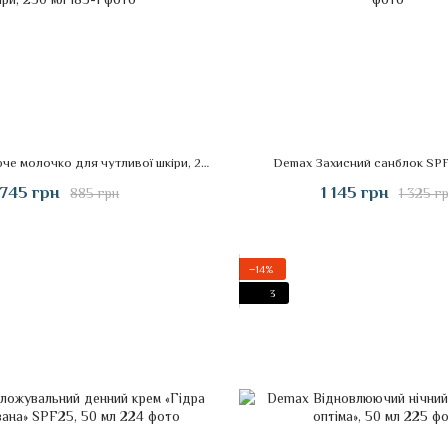
Demax Очищуюче молочко для чутливої шкіри, 250 мл
Demax Захисний санблок SPF
745 грн
1 145 грн
885 грн
1 325 г
−14%
3