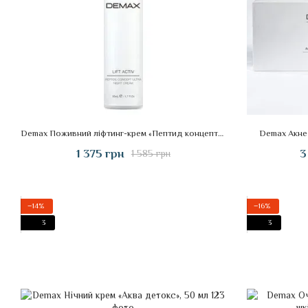
Demax Поживний ліфтинг-крем «Пептид концепт», 50 мл
Demax Акне
1 375 грн
3
1 585 грн
−14%
−16%
3
3