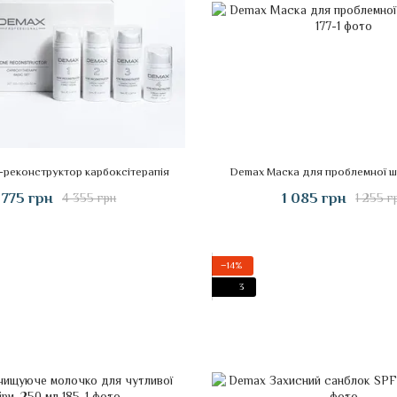
-реконструктор карбоксітерапія
Demax Маска для проблемної шк
 775 грн
1 085 грн
4 355 грн
1 255 г
−14%
3