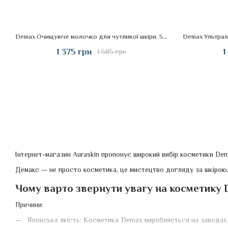
Demax Очищуюче молочко для чутливої шкіри, 500 мл
1 375 грн
1
1 585 грн
Інтернет-магазин Auraskin пропонує широкий вибір косметики Dema
Демакс — не просто косметика, це мистецтво догляду за шкірою, 
Чому варто звернути увагу на косметику D
Причини:
Японська якість: Косметика Demax виробляється на заводах у