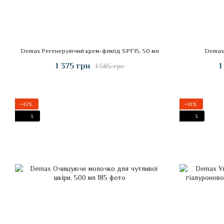
Demax Регенеруючий крем-флюїд SPF15, 50 мл
Demax
1 375 грн
1
1 585 грн
−13%
−13%
3
3