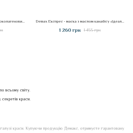
Demax Динамічна маска краси з проколагеновим комплексом, 200 мл
Demax Експрес - маска з маслом канабісу «Ідеальне сяйво», 200 мл
1 260 грн
рн
1 455 грн
по всьому світу.
 секретів краси.
в галузі краси. Купуючи продукцію Демакс, отримуєте гарантовану