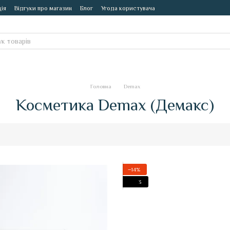
ія
Відгуки про магазин
Блог
Угода користувача
Головна
Demax
Косметика Demax (Демакс)
−14%
3