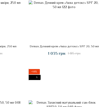
іри, 250 мл
Demax Денний крем «Аква детокс» SPF 20, 50 мл
1 035 грн
рн
1 185 грн
−14%
3