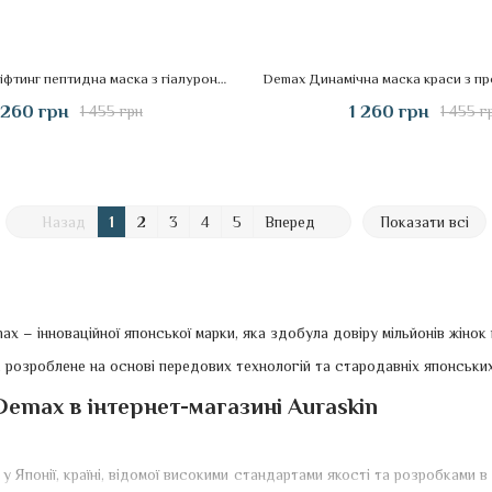
Demax Ультраліфтинг пептидна маска з гіалуроновою кислотою, 200 мл
 260 грн
1 260 грн
1 455 грн
1 455 г
Назад
1
2
3
4
5
Вперед
Показати всі
x – інноваційної японської марки, яка здобула довіру мільйонів жінок 
розроблене на основі передових технологій та стародавніх японських
emax в інтернет-магазині Auraskin
 Японії, країні, відомої високими стандартами якості та розробками 