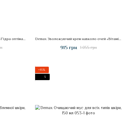
Demax Відновлюючий нічний крем «Гідра оптіма», 50 мл
Demax Зволожуючий крем навколо очей «Вітамін С і білі квіти», 30 мл
915 грн
рн
1 055 грн
−13%
3