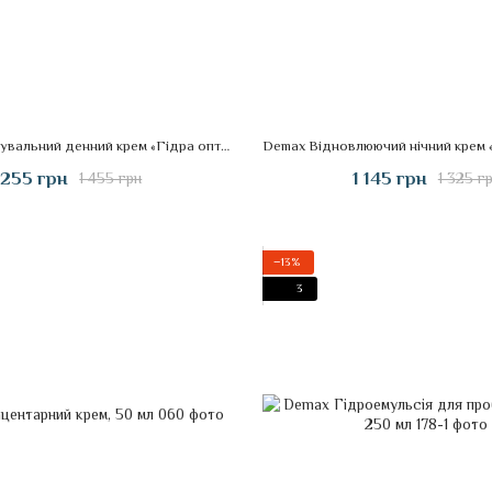
Demax Зволожувальний денний крем «Гідра оптимізована» SPF25, 50 мл
 255 грн
1 145 грн
1 455 грн
1 325 г
−13%
3