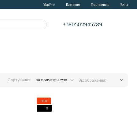
Порівняння
Укр
Рус
Бажання
Вхід
+380502945789
Сортування:
за популярністю
Відображення:
−13%
3