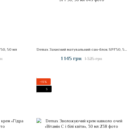
50, 50 мл
Demax Захисний матувальний сан-блок SPF50, 50 мл
1 145 грн
рн
1 325 грн
−13%
3