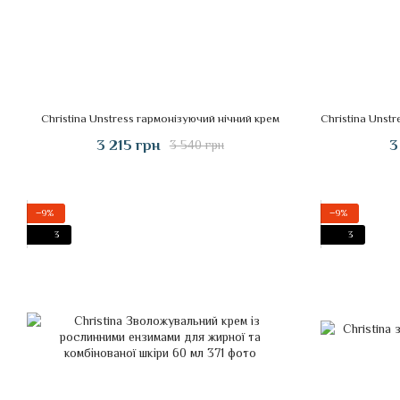
Christina Unstress гармонізуючий нічний крем
3 215 грн
3
3 540 грн
−9%
−9%
3
3