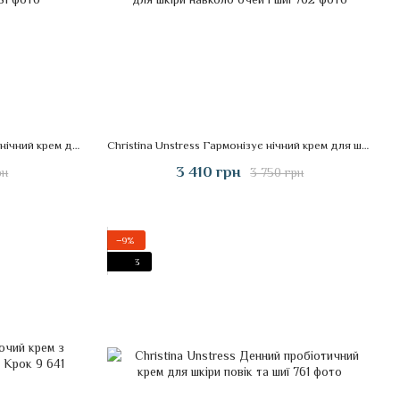
Christina Bio Phyto Нормалізуючий нічний крем для обличчя 75 ml
Christina Unstress Гармонізує нічний крем для шкіри навколо очей і шиї
3 410 грн
рн
3 750 грн
−9%
3