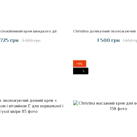
заспокійливий крем швидкого дії
 725 грн
1 500 грн
3 000 грн
1 650 г
−9%
3