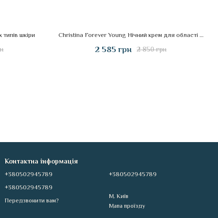
х типів шкіри
Christina Forever Young Нічний крем для області навколо очей «Суперактив»
2 585 грн
рн
2 850 грн
Контактна інформація
+380502945789
+380502945789
+380502945789
М. Київ
Передзвонити вам?
Мапа проїзду