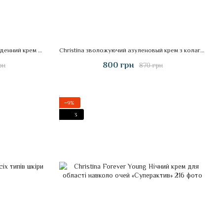
Christina делікатний зволожуючий денний крем з вітаміном Е для нормальної і сухої шкіри
Christina зволожуючий азуленовый крем з колагеном і еластином для нормальної шкіри 60ml
800 грн
рн
870 грн
−9%
3