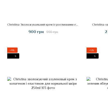
Christina Зволожувальний крем із рослинними ензимами для жирної та комбінованої шкіри 60 мл
Christina 
900 грн
2
990 грн
−9%
−5%
3
3