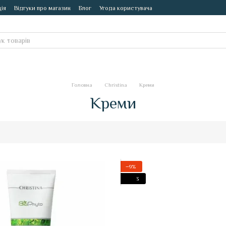
ія
Відгуки про магазин
Блог
Угода користувача
Головна
Christina
Креми
Креми
−9%
3