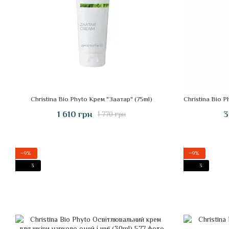
Christina Bio Phyto Крем "Заатар" (75ml)
1 610 грн
3
1 770 грн
−9%
−9%
3
3