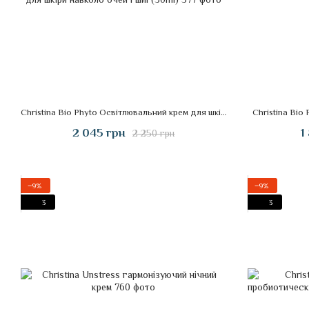
Christina Bio Phyto Освітлювальний крем для шкіри навколо очей і шиї (30ml)
Christina Bio
2 045 грн
1
2 250 грн
−9%
−9%
3
3