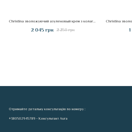
Christina зволожуючий азуленовый крем з колагеном і еластином для нормальної шкіри 250ml
2 045 грн
1
2 250 грн
Отримайте детальну консультацію по номеру :
+380502945789 - Консультант Aura