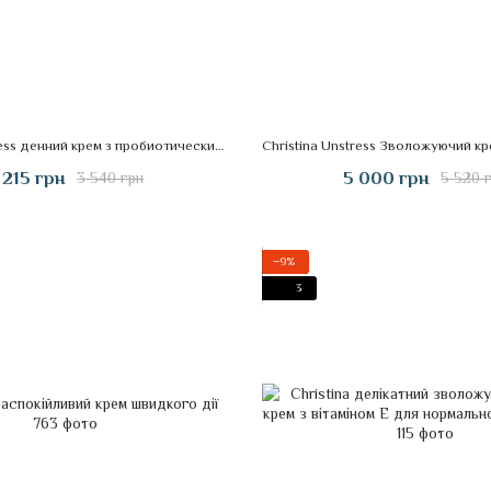
Christina Unstress денний крем з пробиотическим дією з SPF15 (50ml)
 215 грн
5 000 грн
3 540 грн
5 520 
−9%
3