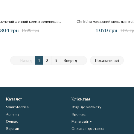
Christina зволожуючий денний крем з зеленим яблуком і вітаміном Е для нормальної і сухої шкіри
Christina масажний крем для всі
 804 грн
1 070 грн
1 890 грн
1 170 г
Назад
1
2
3
Вперед
Показати всі
Каталог
Клієнтам
Smart4derma
Вхід до кабінету
Acnemy
Про нас
Demax
Мапа сайту
Rejuran
Оплата і доставка