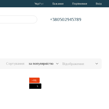
Порівняння
Укр
Рус
Бажання
Вхід
+380502945789
Сортування:
за популярністю
Відображення:
−9%
3