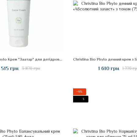
Christina Bio Phyto Крем "Заатар" для дегідрованої, подразненої та проблемної шкіри 250ml
 515 грн
1 610 грн
3 870 грн
1 770 г
−9%
3