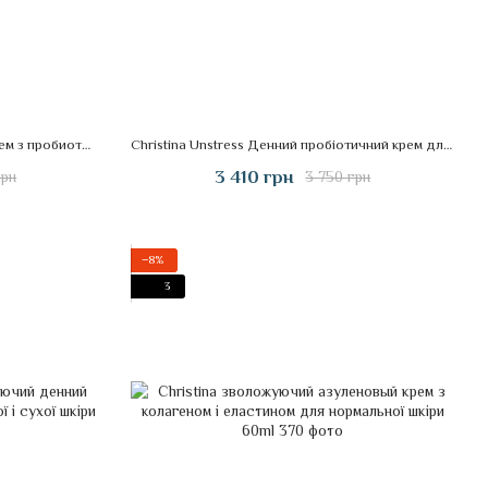
Christina Unstress Зволожуючий крем з пробиотическим дією з SPF15 Крок 9
Christina Unstress Денний пробіотичний крем для шкіри повік та шиї
3 410 грн
грн
3 750 грн
−8%
3