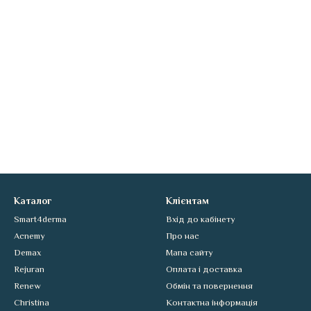
Каталог
Клієнтам
Smart4derma
Вхід до кабінету
Acnemy
Про нас
Demax
Мапа сайту
Rejuran
Оплата і доставка
Renew
Обмін та повернення
Christina
Контактна інформація