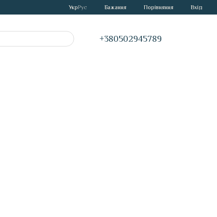
Порівняння
Укр
Рус
Бажання
Вхід
+380502945789