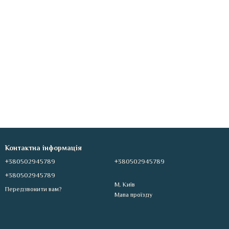
Контактна інформація
+380502945789
+380502945789
+380502945789
М. Київ
Передзвонити вам?
Мапа проїзду