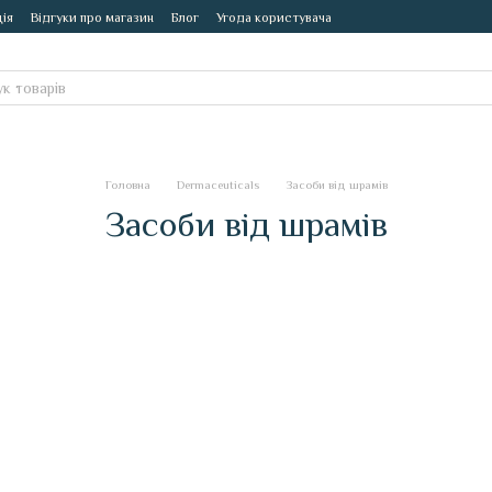
ія
Відгуки про магазин
Блог
Угода користувача
Головна
Dermaceuticals
Засоби від шрамів
Засоби від шрамів