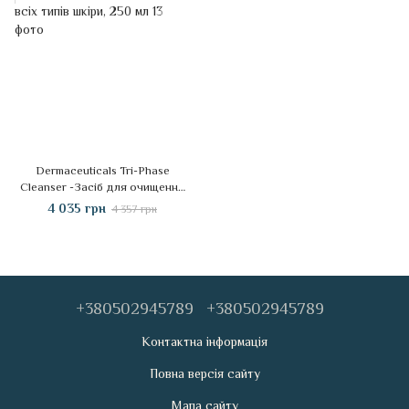
Dermaceuticals Tri-Phase
Cleanser -Засіб для очищення
всіх типів шкіри, 250 мл
4 035 грн
4 357 грн
+380502945789
+380502945789
Контактна інформація
Повна версія сайту
Мапа сайту