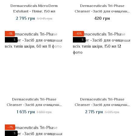
Dermaceuticals MicroDerm
Dermaceuticals Tri-Phase
Exfoliant - Пілінг, 150 мл
Cleanser -Засіб для очищення
всіх типів шкіри, 3 мл
2 795 грн
420 грн
3 045 грн
−3%
−10%
3
3
Dermaceuticals Tri-Phase
Dermaceuticals Tri-Phase
Cleanser -Засіб для очищення
Cleanser -Засіб для очищення
всіх типів шкіри, 60 мл
всіх типів шкіри, 150 мл
1 635 грн
2 715 грн
1 680 грн
3 015 грн
−7%
3