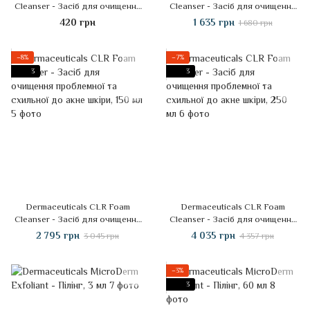
Cleanser - Засіб для очищення
Cleanser - Засіб для очищення
проблемної та схильної до акне
проблемної та схильної до акне
420 грн
1 635 грн
1 680 грн
шкіри, 3 мл
шкіри, 60 мл
−8%
−7%
3
3
Dermaceuticals CLR Foam
Dermaceuticals CLR Foam
Cleanser - Засіб для очищення
Cleanser - Засіб для очищення
проблемної та схильної до акне
проблемної та схильної до акне
2 795 грн
4 035 грн
3 045 грн
4 357 грн
шкіри, 150 мл
шкіри, 250 мл
−3%
3