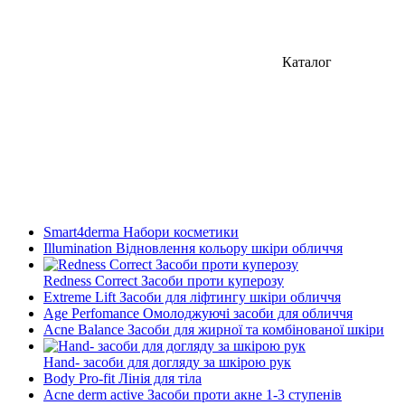
Каталог
Smart4derma Набори косметики
Illumination Відновлення кольору шкіри обличчя
Redness Correct Засоби проти куперозу
Extreme Lift Засоби для ліфтингу шкіри обличчя
Age Perfomance Омолоджуючі засоби для обличчя
Acne Balance Засоби для жирної та комбінованої шкіри
Hand- засоби для догляду за шкірою рук
Body Pro-fit Лінія для тіла
Acne derm active Засоби проти акне 1-3 ступенів