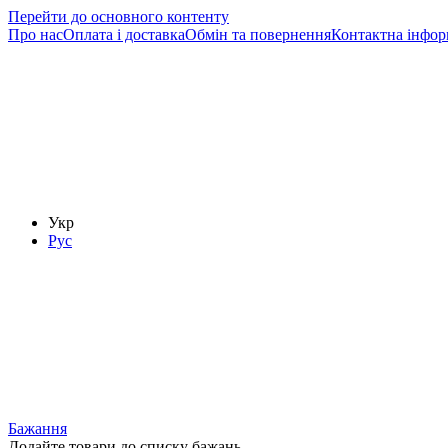
Перейти до основного контенту
Про нас
Оплата і доставка
Обмін та повернення
Контактна інфор
Укр
Рус
Бажання
Додайте товари до списку бажань