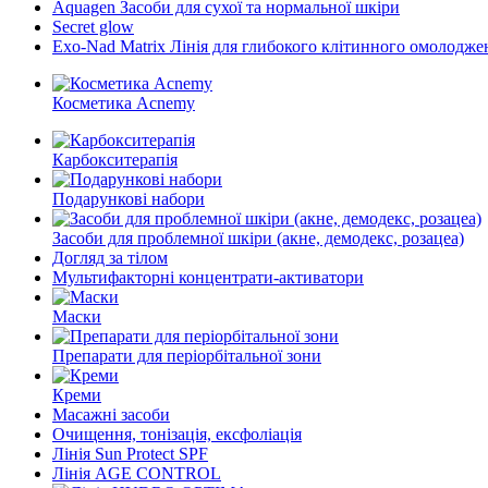
Aquagen Засоби для сухої та нормальної шкіри
Secret glow
Exo-Nad Matrix Лінія для глибокого клітинного омолодже
Косметика Acnemy
Карбокситерапія
Подарункові набори
Засоби для проблемної шкіри (акне, демодекс, розацеа)
Догляд за тілом
Мультифакторні концентрати-активатори
Маски
Препарати для періорбітальної зони
Креми
Масажні засоби
Очищення, тонізація, ексфоліація
Лінія Sun Protect SPF
Лінія AGE CONTROL