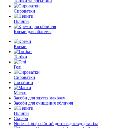
Тоніки та лосьйони
Сироватки
Пілінги
Креми для обличчя
Креми
Тоніки
Гелі
Сироватки
Лосьйони
Маски
Засоби для зняття макіяжу
Засоби для очищення обличчя
Пілінги
Скраби
Nude - Професійний детокс-догляд для тіла