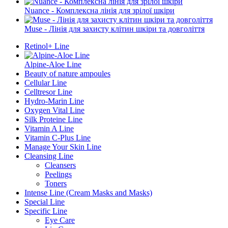
Nuance - Комплексна лінія для зрілої шкіри
Muse - Лінія для захисту клітин шкіри та довголіття
Retinol+ Line
Alpine-Aloe Line
Beauty of nature ampoules
Cellular Line
Celltresor Line
Hydro-Marin Line
Oxygen Vital Line
Silk Proteine Line
Vitamin A Line
Vitamin C-Plus Line
Manage Your Skin Line
Cleansing Line
Cleansers
Peelings
Toners
Intense Line (Cream Masks and Masks)
Special Line
Specific Line
Eye Care