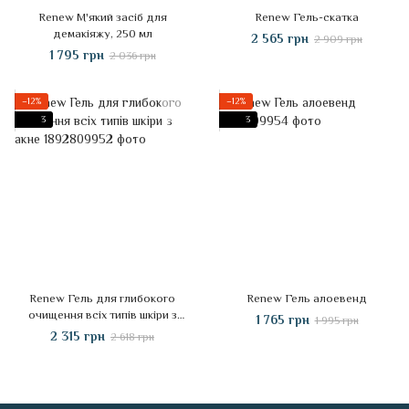
Renew М'який засіб для
Renew Гель-скатка
демакіяжу, 250 мл
2 565 грн
2 909 грн
1 795 грн
2 036 грн
−12%
−12%
3
3
Renew Гель для глибокого
Renew Гель алоевенд
очищення всіх типів шкіри з
1 765 грн
1 995 грн
акне
2 315 грн
2 618 грн