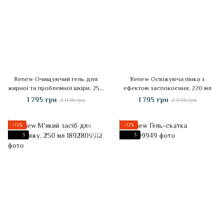
Renew Очищуючий гель для
Renew Освіжуюча пінка з
жирної та проблемної шкіри, 250
ефектом заспокоєння, 220 мл
мл
1 795 грн
1 795 грн
2 036 грн
2 036 грн
−12%
−12%
3
3