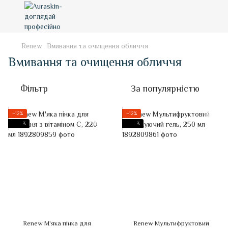
Renew
Вмивання та очищення обличчя
Вмивання та очищення обличчя
Фільтр
За популярністю
−12%
−12%
3
3
Renew М'яка пінка для
Renew Мультифруктовий