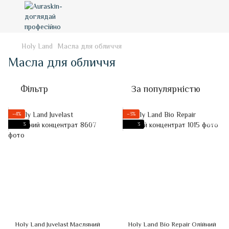
Holy Land
Масла для обличчя
Масла для обличчя
Фільтр
За популярністю
−4%
−3%
3
3
Holy Land Juvelast Масляний
Holy Land Bio Repair Олійний