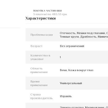
ПОКУПКА ЧАСТИНАМИ
3 платежі по 483.33 грн
Характеристики
Отечность, Мешки под глазами, 
Проблема кожи
Темные круги, Дряблость, Мими
Возраст
Без ограничений
Количество в
1
упаковке
Область
Веки, Кожа вокруг глаз
применения
Время
Универсальный
применения
Страна
Израиль
производитель
Защита от ветра, Матирование, 