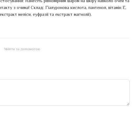
астосування: Нанесіть рівномірним шаром на шкіру навколо очей та
акту з очима! Склад: Гіалуронова кислота, пантенол, вітамін Е,
стракт меліси, еуфразії та екстракт магнолії).
Увійти за допомогою