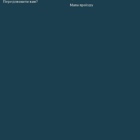
Передзвонити вам?
Мапа проїзду