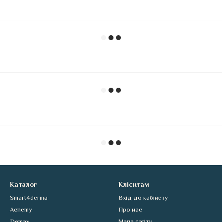
Каталог
Клієнтам
Smart4derma
Вхід до кабінету
Acnemy
Про нас
Demax
Мапа сайту