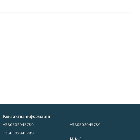
Контактна інформація
+380502945789
+380502945789
+380502945789
М. Київ