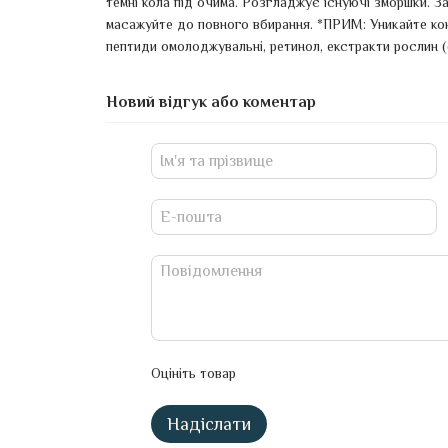
темні кола під очима. Розгладжує існуючі зморшки. З
масажуйте до повного вбирання. *ПРИМ: Уникайте конт
пептиди омолоджувальні, ретинол, екстракти рослин (ек
Новий відгук або коментар
Оцініть товар
Надіслати