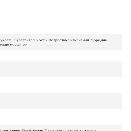
Сухость, Чувствительность, Возрастные изменения, Морщины,
ческие морщинки
Омоложение, Осветление, От первых признаков старения,