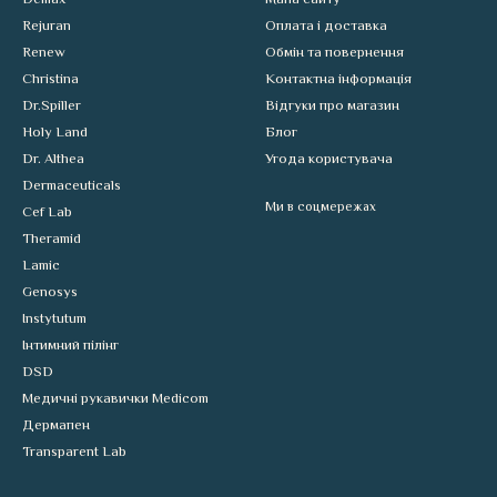
Rejuran
Оплата і доставка
Renew
Обмін та повернення
Christina
Контактна інформація
Dr.Spiller
Відгуки про магазин
Holy Land
Блог
Dr. Althea
Угода користувача
Dermaceuticals
Ми в соцмережах
Cef Lab
Theramid
Lamic
Genosys
Instytutum
Інтимний пілінг
DSD
Медичні рукавички Medicom
Дермапен
Transparent Lab