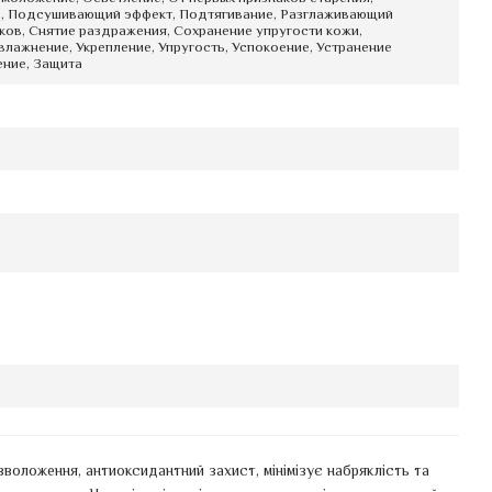
а, Подсушивающий эффект, Подтягивание, Разглаживающий
ков, Снятие раздражения, Сохранение упругости кожи,
влажнение, Укрепление, Упругость, Успокоение, Устранение
ение, Защита
воложення, антиоксидантний захист, мінімізує набряклість та