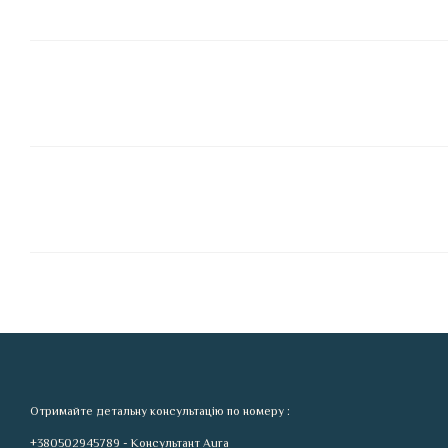
Отримайте детальну консультацію по номеру :
+380502945789 - Консультант Aura