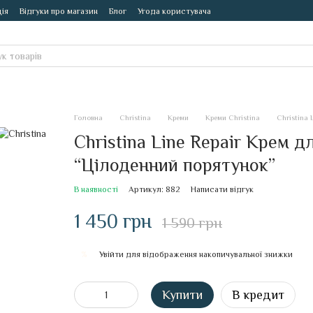
ія
Відгуки про магазин
Блог
Угода користувача
Головна
Christina
Креми
Креми Christina
Christina
Christina Line Repair Крем д
“Цілоденний порятунок”
В наявності
Артикул: 882
Написати відгук
1 450 грн
1 590 грн
Увійти
для відображення накопичувальної знижки
%
Купити
В кредит