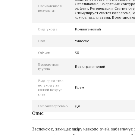
Отбеливание, Очертание контур
Назначение и
эффект, Регенерация, Снятие оте
результат
Стимулирует синтез коллагена, У
кругов под глазами, Восстановл
Вид ухода
Коллагеновый
Пол
Унисекс
Объем
30
Возрастная
Без ограничений
группа
Вид средства
по уходу за
Крем
кожей вокруг
глаз
Гипоаллергенно
Да
Опис
Заспокоює, захищає шкіру навколо очей, забезпечує з