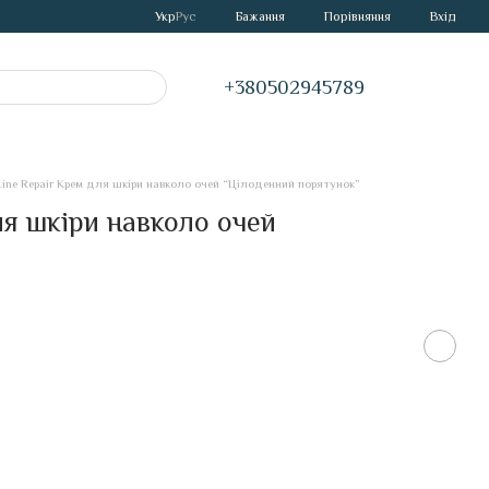
Порівняння
Укр
Рус
Бажання
Вхід
+380502945789
 Line Repair Крем для шкіри навколо очей “Цілоденний порятунок”
ля шкіри навколо очей