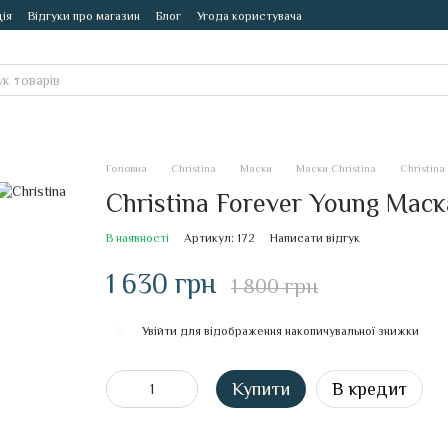
ія
Відгуки про магазин
Блог
Угода користувача
Головна
Christina
Маски
Маски Christina
Christina
Christina Forever Young Мас
В наявності
Артикул: 172
Написати відгук
1 630 грн
1 800 грн
Увійти
для відображення накопичувальної знижки
%
Купити
В кредит