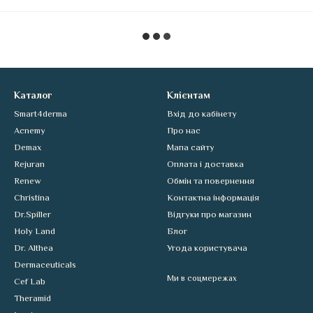
Каталог
Клієнтам
Smart4derma
Вхід до кабінету
Acnemy
Про нас
Demax
Мапа сайту
Rejuran
Оплата і доставка
Renew
Обмін та повернення
Christina
Контактна інформація
Dr.Spiller
Відгуки про магазин
Holy Land
Блог
Dr. Althea
Угода користувача
Dermaceuticals
Ми в соцмережах
Cef Lab
Theramid