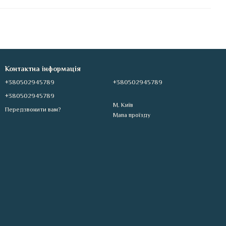
Контактна інформація
+380502945789
+380502945789
+380502945789
М. Київ
Передзвонити вам?
Мапа проїзду