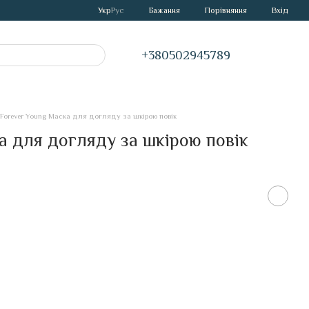
Порівняння
Укр
Рус
Бажання
Вхід
+380502945789
 Forever Young Маска для догляду за шкірою повік
ка для догляду за шкірою повік