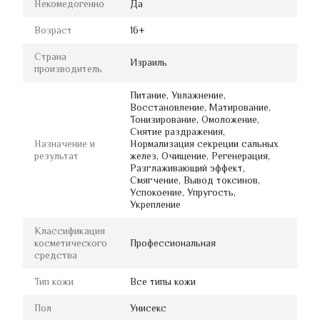
Некомедогенно
Да
Возраст
16+
Страна
Израиль
производитель
Питание, Увлажнение,
Восстановление, Матирование,
Тонизирование, Омоложение,
Снятие раздражения,
Назначение и
Нормализация секреции сальных
результат
желез, Очищение, Регенерация,
Разглаживающий эффект,
Смягчение, Вывод токсинов,
Успокоение, Упругость,
Укрепление
Классификация
косметического
Профессиональная
средства
Тип кожи
Все типы кожи
Пол
Унисекс