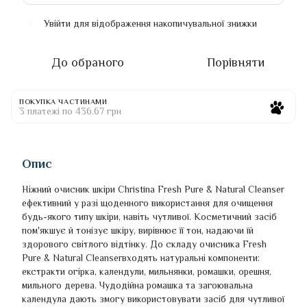
Увійти
для відображення накопичувальної знижки
%
До обраного
Порівняти
ПОКУПКА ЧАСТИНАМИ
3 платежі по 436.67 грн
Опис
Ніжний очисник шкіри Christina Fresh Pure & Natural Cleanser
ефективний у разі щоденного використання для очищення
будь-якого типу шкіри, навіть чутливої. Косметичний засіб
пом'якшує й тонізує шкіру, вирівнює її тон, надаючи їй
здорового світлого відтінку. До складу очисника Fresh
Pure & Natural Cleanserвходять натуральні компоненти:
екстракти огірка, календули, мильнянки, ромашки, орешня,
мильного дерева. Чудодійна ромашка та загоювальна
календула дають змогу використовувати засіб для чутливої