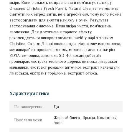
шкіри. Вони знімають подразнення й пом'якшують шкіру.
Очисник Christina Fresh Pure & Natural Cleanser не містить
синтетичних інгредієнтів, не є агресивним, тому його можна
застосовувати для зняття макіяжу з очей. Результат
застосування очисника: Ваша шкіра чиста, пом'якшена,
зволожена. Для досягнення гарного ефекту
рекомендується використовувати засіб у парі з тоніком
Christina. Склад: Деіонізована вода, гідроксиетилцелюлоза,
метилпарабен, пропілен гліколь, молочна кислота, натрію
EDTA, сечовина, алкоголь SD-40, кокамідобетаїн,
пропіларан, екстракт мильного дерева, витяжка лікарської
мильнянки, екстракт ромашки аптечної, екстракт календули
лікарської, екстракт горішника, екстракт огірка.
Характеристики
Гипоаллергенно
Да
Жирный блеск, Прыщи, Комедоны,
Проблема кожи
Акне