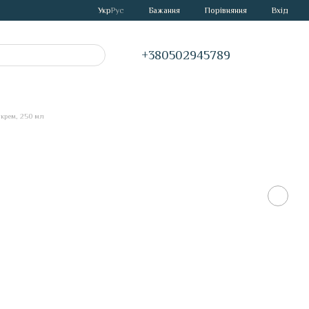
Порівняння
Укр
Рус
Бажання
Вхід
+380502945789
крем, 250 мл