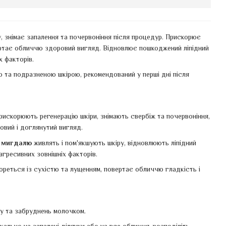
 знімає запалення та почервоніння після процедур. Прискорює
ертає обличчю здоровий вигляд. Відновлює пошкоджений ліпідний
х факторів.
ю та подразненою шкірою, рекомендований у перші дні після
рискорюють регенерацію шкіри, знімають свербіж та почервоніння,
вий і доглянутий вигляд.
о мигдалю
живлять і пом'якшують шкіру, відновлюють ліпідний
агресивних зовнішніх факторів.
бореться із сухістю та лущенням, повертає обличчю гладкість і
му та забруднень молочком.