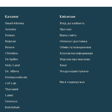
Каталог
Клієнтам
Smart4derma
Вхід до кабінету
Acnemy
Про нас
Demax
Мапа сайту
Rejuran
Оплата і доставка
Renew
Обмін та повернення
Christina
Контактна інформація
Dr.Spiller
Відгуки про магазин
Holy Land
Блог
Dr. Althea
Угода користувача
Dermaceuticals
Ми в соцмережах
Cef Lab
Theramid
Lamic
Genosys
Instytutum