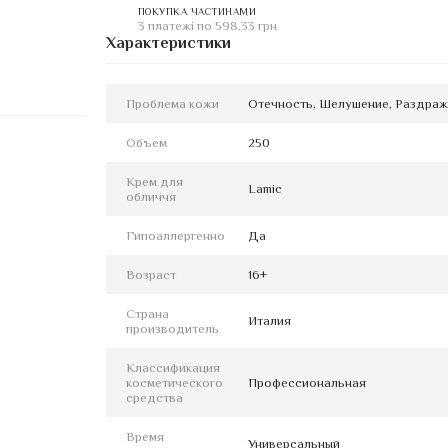
ПОКУПКА ЧАСТИНАМИ
3 платежі по 598.33 грн
Характеристики
Проблема кожи
Отечность, Шелушение, Раздраж
Объем
250
Крем для
Lamic
обличчя
Гипоаллергенно
Да
Возраст
16+
Страна
Италия
производитель
Классификация
косметического
Профессиональная
средства
Время
Универсальный