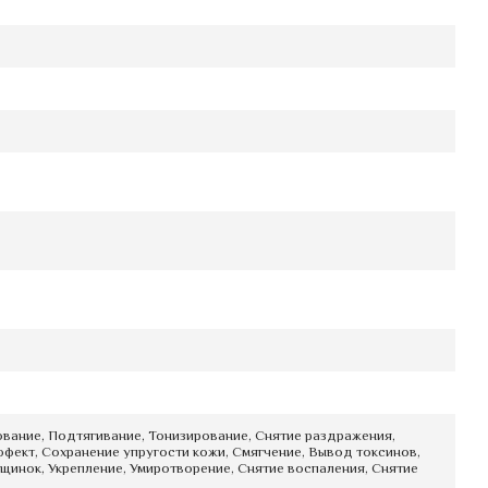
вание, Подтягивание, Тонизирование, Снятие раздражения,
фект, Сохранение упругости кожи, Смягчение, Вывод токсинов,
щинок, Укрепление, Умиротворение, Снятие воспаления, Снятие