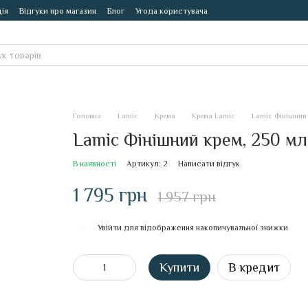
ія
Відгуки про магазин
Блог
Угода користувача
Головна
Lamic
Крема
Крема Lamic
Lamic Фінішний 
Lamic Фінішний крем, 250 мл
В наявності
Артикул: 2
Написати відгук
1 795 грн
1 957 грн
Увійти
для відображення накопичувальної знижки
%
Купити
В кредит