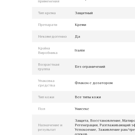
применения
Тип крема
Защитный
Препарати
Креми
Некомедогенно
Да
Країна
Італія
Виробника
Возрастная
Без ограничений
группа
Упаковка
Флакон с дозатором
средства
Тип кожи
Все типы кожи
Пол
Унисекс
Защита, Восстановление, Матиро
Назначение и
Регенерация, Разглаживающий эф
результат
Успокоение, Заживление ран/тре
отеков