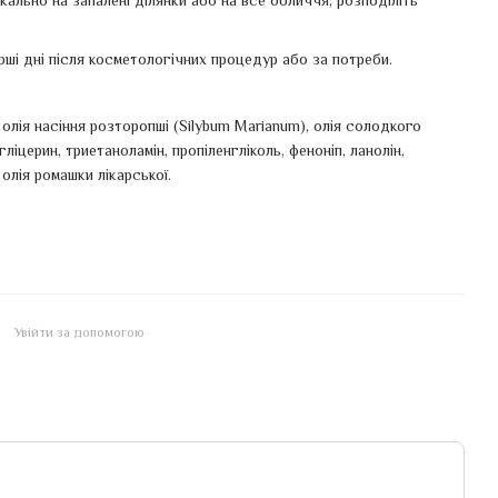
кально на запалені ділянки або на все обличчя, розподіліть
рші дні після косметологічних процедур або за потреби.
 олія насіння розторопші (Silybum Marianum), олія солодкого
іцерин, триетаноламін, пропіленгліколь, феноніп, ланолін,
 олія ромашки лікарської.
Увійти за допомогою