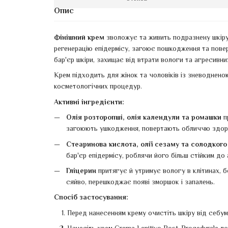
Опис
Фінішний крем
зволожує та живить подразнену шкіру,
регенерацію епідермісу, загоює пошкодження та пов
бар'єр шкіри, захищає від втрати вологи та агресивни
Крем підходить для жінок та чоловіків із зневоднено
косметологічних процедур.
Активні інгредієнти:
Олія розторопші, олія календули та ромашки
п
загоюють ушкодження, повертають обличчю здоро
Стеаринова кислота, олії сезаму та солодког
бар'єр епідермісу, роблячи його більш стійким до 
Гліцерин
притягує й утримує вологу в клітинах, 
сяйво, перешкоджає появі зморшок і запалень.
Спосіб застосування:
Перед нанесенням крему очистіть шкіру від себу