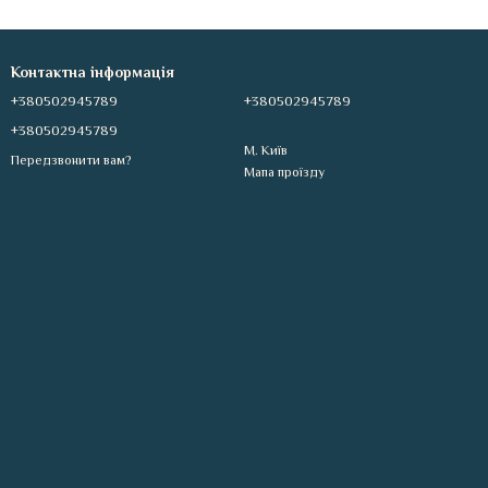
Контактна інформація
+380502945789
+380502945789
+380502945789
М. Київ
Передзвонити вам?
Мапа проїзду