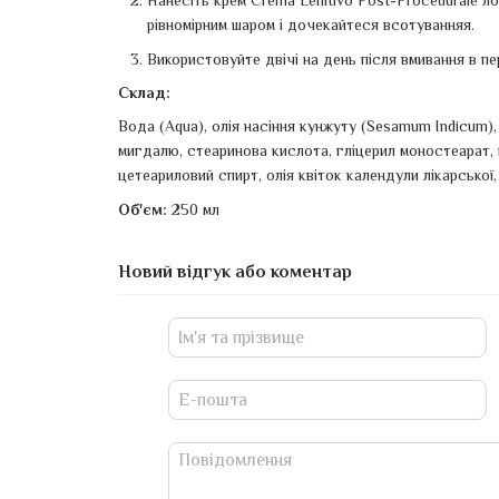
Нанесіть крем Crema Lenitivo Post-Procedurale ло
рівномірним шаром і дочекайтеся всотуванняя.
Використовуйте двічі на день після вмивання в пе
Склад:
Вода (Aqua), олія насіння кунжуту (Sesamum Indicum),
мигдалю, стеаринова кислота, гліцерил моностеарат, гл
цетеариловий спирт, олія квіток календули лікарської,
Об'єм:
250 мл
Новий відгук або коментар