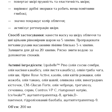
повертає шкірі пружність та еластичність шкіри;
вирівнює дрібні зморшки та робить менш помітними
глибокі;
значно покращує колір обличчя;
активізує регенерацію шкіри.
Спосіб застосування:
нанести маску на шкіру обличчя та
шиї щільним рівномірним шаром на 5 хвилин. Пропрацювати
легкими рухами масажними лініями близько 3-х хвилин.
Залишити для дії на 20 хвилин. Рясно змити водою за
допомогою спонжів.
Активні інгредієнти:
Lipobelle™ Pino (олія сосни сембри,
олія насіння канабісу, олія листя канабісу), олвія гриба чага,
олія ши, Alpine Rose Active, каолін, олія квітів ромашки, олія
жожоба, олія таману, олія шавлії, оливкова олія, виноградних
кісточок, CM-Glucan Forte, олія чебрецю, трегалозу,
сечовина, серин, Controx VP C, гіалуронат натрію,
IceAwake™, ацетилтетрапептид-11, аргінін,D-
пантенол, гідролізований баобаба, ацетилтетрапептид-9.
Об‘єм:
200 мл