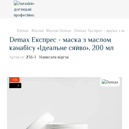
Demax
Маски
Маски Demax
Demax Експрес - маска з масл
Demax Експрес - маска з маслом
канабісу «Ідеальне сяйво», 200 мл
Артикул:
236-1
Написати відгук
−13%
3