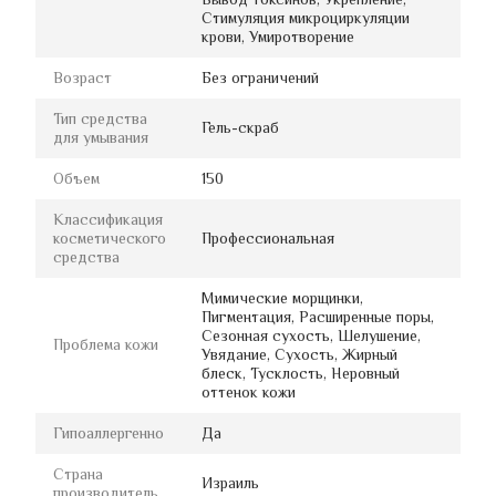
Стимуляция микроциркуляции
крови, Умиротворение
Возраст
Без ограничений
Тип средства
Гель-скраб
для умывания
Объем
150
Классификация
косметического
Профессиональная
средства
Мимические морщинки,
Пигментация, Расширенные поры,
Сезонная сухость, Шелушение,
Проблема кожи
Увядание, Сухость, Жирный
блеск, Тусклость, Неровный
оттенок кожи
Гипоаллергенно
Да
Страна
Израиль
производитель