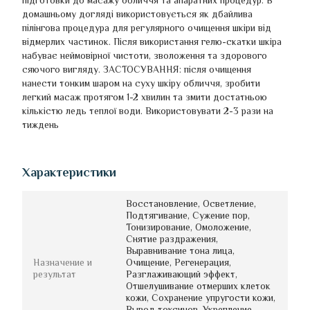
підготовки до масажу обличчя та апаратних процедур. В
домашньому догляді використовується як дбайлива
пілінгова процедура для регулярного очищення шкіри від
відмерлих частинок. Після використання гелю-скатки шкіра
набуває неймовірної чистоти, зволоження та здорового
сяючого вигляду. ЗАСТОСУВАННЯ: після очищення
нанести тонким шаром на суху шкіру обличчя, зробити
легкий масаж протягом 1-2 хвилин та змити достатньою
кількістю ледь теплої води. Використовувати 2-3 рази на
тиждень
Характеристики
Восстановление, Осветление,
Подтягивание, Сужение пор,
Тонизирование, Омоложение,
Снятие раздражения,
Выравнивание тона лица,
Назначение и
Очищение, Регенерация,
результат
Разглаживающий эффект,
Отшелушивание отмерших клеток
кожи, Сохранение упругости кожи,
Вывод токсинов, Укрепление,