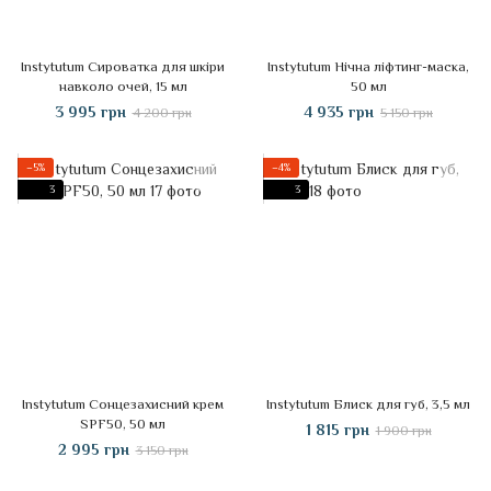
Instytutum Сироватка для шкіри
Instytutum Нічна ліфтинг-маска,
навколо очей, 15 мл
50 мл
3 995 грн
4 935 грн
4 200 грн
5 150 грн
−5%
−4%
3
3
Instytutum Сонцезахисний крем
Instytutum Блиск для губ, 3,5 мл
SPF50, 50 мл
1 815 грн
1 900 грн
2 995 грн
3 150 грн