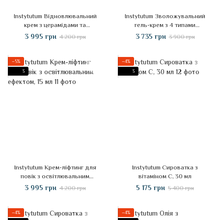
Instytutum Відновлювальний
Instytutum Зволожувальний
крем з церамідами та
гель-крем з 4 типами
пробіотиками, 50 мл
гіалуронової кислоти, 50 мл
3 995 грн
3 735 грн
4 200 грн
3 900 грн
−5%
−4%
3
3
Instytutum Крем-ліфтинг для
Instytutum Сироватка з
повік з освітлювальним
вітаміном С, 30 мл
ефектом, 15 мл
3 995 грн
5 175 грн
4 200 грн
5 400 грн
−4%
−4%