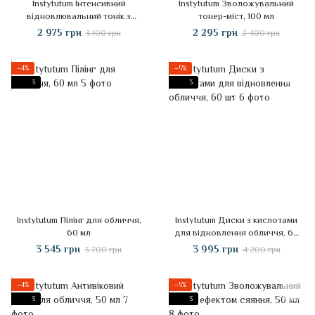
Instytutum Інтенсивний
Instytutum Зволожувальний
відновлювальний тонік з
тонер-міст, 100 мл
ретинолом, 150 мл
2 975 грн
2 295 грн
3 100 грн
2 400 грн
−4%
−5%
3
3
Instytutum Пілінг для обличчя,
Instytutum Диски з кислотами
60 мл
для відновлення обличчя, 60
шт
3 545 грн
3 995 грн
3 700 грн
4 200 грн
−4%
−5%
3
3