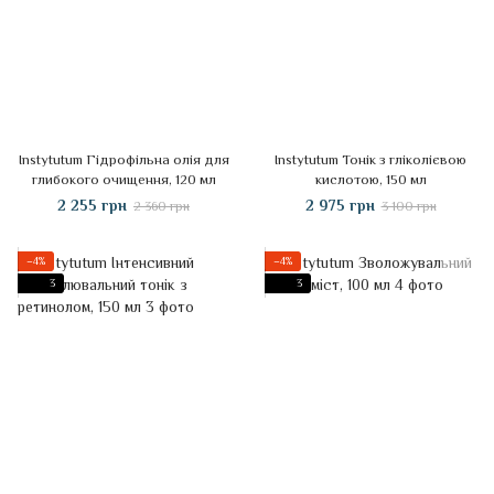
Instytutum Гідрофільна олія для
Instytutum Тонік з гліколієвою
глибокого очищення, 120 мл
кислотою, 150 мл
2 255 грн
2 975 грн
2 360 грн
3 100 грн
−4%
−4%
3
3