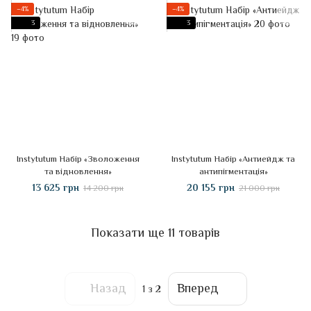
−4%
−4%
3
3
Instytutum Набір «Зволоження
Instytutum Набір «Антиейдж та
та відновлення»
антипігментація»
13 625 грн
20 155 грн
14 200 грн
21 000 грн
Показати ще 11 товарів
Назад
Вперед
1
з 2