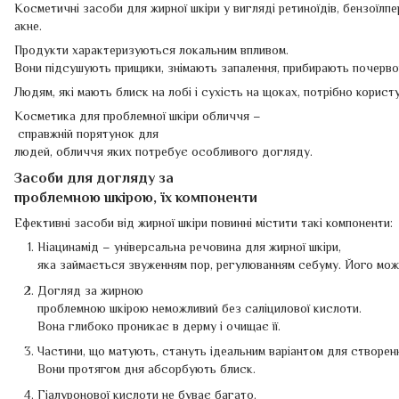
Косметичні засоби для жирної шкіри у вигляді ретиноїдів, бензоїл
акне.
Продукти характеризуються локальним впливом.
Вони підсушують прищики, знімають запалення, прибирають почерво
Людям, які мають блиск на лобі і сухість на щоках, потрібно корис
Косметика для проблемної шкіри обличчя –
справжній порятунок для
людей, обличчя яких потребує особливого догляду.
Засоби для догляду за
проблемною шкірою, їх компоненти
Ефективні засоби від жирної шкіри повинні містити такі компоненти:
Ніацинамід – універсальна речовина для жирної шкіри,
яка займається звуженням пор, регулюванням себуму. Його мож
Догляд за жирною
проблемною шкірою неможливий без саліцилової кислоти.
Вона глибоко проникає в дерму і очищає її.
Частини, що матують, стануть ідеальним варіантом для створен
Вони протягом дня абсорбують блиск.
Гіалуронової кислоти не буває багато.