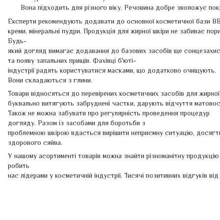
Вона підходить для різного віку. Речовина добре зволожує пок
Експерти рекомендують додавати до основної косметичної бази В
креми, мінеральні пудри. Продукція для жирної шкіри не забиває по
Будь-
який догляд вимагає додавання до базових засобів ще сонцезахисн
та появу запальних прищів. Фахівці б'юті-
індустрії радять користуватися масками, що додатково очищують.
Вони складаються з глини.
Товари відносяться до перевірених косметичних засобів для жирної 
буквально витягують забруднені частки, дарують відчуття матовос
Також не можна забувати про регулярність проведення процедур
догляду. Разом із засобами для боротьби з
проблемною шкірою вдасться вирішити неприємну ситуацію, досягти
здорового сяйва.
У нашому асортименті товарів можна знайти різноманітну продукцію 
робить
нас лідерами у косметичній індустрії. Тисячі позитивних відгуків в