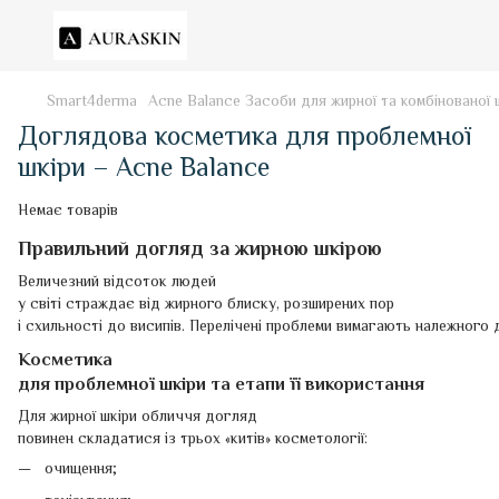
Smart4derma
Acne Balance Засоби для жирної та комбінованої 
Доглядова косметика для проблемної
шкіри – Acne Balance
Немає товарів
Правильний догляд за жирною шкірою
Величезний відсоток людей
у світі страждає від жирного блиску, розширених пор
і схильності до висипів. Перелічені проблеми вимагають належного
Косметика
для проблемної шкіри та етапи її використання
Для жирної шкіри обличчя догляд
повинен складатися із трьох «китів» косметології:
очищення;