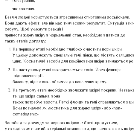
тонізування;
зволоження.
Безліч людей користуються агресивними спиртовими лосьйонами.
Вони дають ефект, але він має тимчасовий результат. Ситуація зак
себуму. Щоб уникнути реакції і
привести жирну шкіру в нормальний стан, необхідно вдатися до
таких етапів догляду:
На першому етапі необхідно глибоко очистити пори шкіри.
У цьому допоможуть спеціальні гелі, пінки, що містять саліцило
цинк. Косметичні засоби для комбінованої шкіри займаються р
На наступному етапі використається тонік. Його функція –
відновлення pH-
балансу, підготовка обличчя до нанесення крему.
На третьому етапі необхідно зволожити шкірні покриви. Незваж
те, що шкіра сальна, вона
також потребує вологи. Легкі флюїди та гелі справляються з ц
Вони позначені як «косметика для жирної шкіри» або «non-
comedogenic».
Засоби для догляду за жирною шкірою є б'юті-продуктами,
у складі яких є антибактеріальні компоненти, що заспокоюють шкір