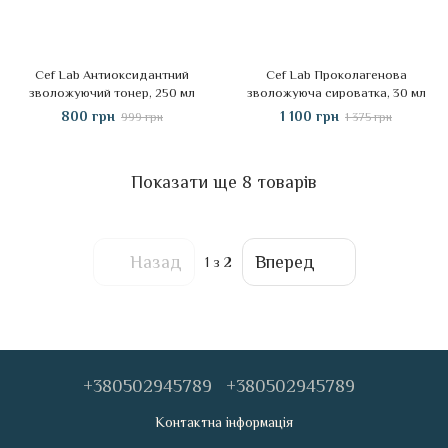
Cef Lab Антиоксидантний
Cef Lab Проколагенова
зволожуючий тонер, 250 мл
зволожуюча сироватка, 30 мл
800 грн
1 100 грн
999 грн
1 375 грн
Показати ще 8 товарів
Назад
Вперед
1
з 2
+380502945789
+380502945789
Контактна інформація