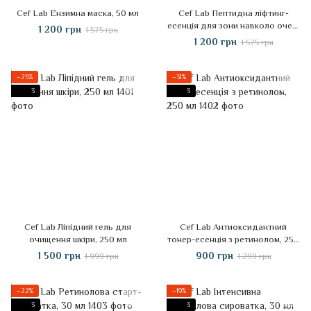
Cef Lab Ензимна маска, 50 мл
Cef Lab Пептидна ліфтинг-
есенція для зони навколо очей,
1 200 грн
1 575 грн
30 мл
1 200 грн
1 575 грн
−25%
−31%
3
3
Cef Lab Ліпідний гель для
Cef Lab Антиоксидантний
очищення шкіри, 250 мл
тонер-есенція з ретинолом, 250
мл
1 500 грн
900 грн
1 999 грн
1 299 грн
−22%
−19%
3
3