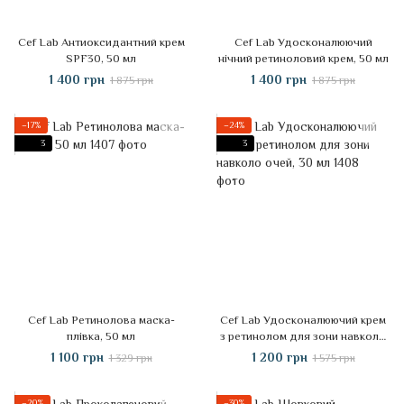
Cef Lab Антиоксидантний крем
Cef Lab Удосконалюючий
SPF30, 50 мл
нічний ретиноловий крем, 50 мл
1 400 грн
1 400 грн
1 875 грн
1 875 грн
−17%
−24%
3
3
Cef Lab Ретинолова маска-
Cef Lab Удосконалюючий крем
плівка, 50 мл
з ретинолом для зони навколо
очей, 30 мл
1 100 грн
1 200 грн
1 329 грн
1 575 грн
−20%
−30%