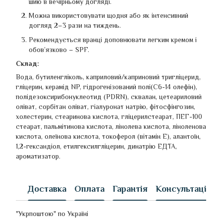
шию в вечірньому догляді.
Можна використовувати щодня або як інтенсивний
догляд 2–3 рази на тиждень.
Рекомендується вранці доповнювати легким кремом і
обов’язково – SPF.
Склад:
Вода, бутиленгліколь, каприловий/каприновий тригліцерид,
гліцерин, керамід NP, гідрогенізований полі(C6-14 олефін),
полідезоксирибонуклеотид (PDRN), сквалан, цетеариловий
оліват, сорбітан оліват, гіалуронат натрію, фітосфінгозин,
холестерин, стеаринова кислота, гліцерилстеарат, ПЕГ-100
стеарат, пальмітинова кислота, лінолева кислота, ліноленова
кислота, олеїнова кислота, токоферол (вітамін Е), алантоїн,
1,2-гександіол, етилгексилгліцерин, динатрію ЕДТА,
ароматизатор.
Доставка
Оплата
Гарантія
Консультація
"Укрпоштою" по Україні