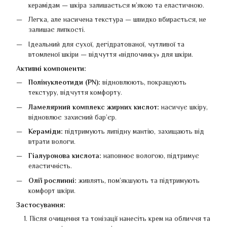
керамідам
— шкіра залишається м’якою та еластичною.
Легка, але насичена текстура — швидко вбирається, не
залишає липкості.
Ідеальний для сухої, дегідратованої, чутливої та
втомленої шкіри — відчуття «відпочинку» для шкіри.
Активні компоненти:
Полінуклеотиди (PN):
відновлюють, покращують
текстуру, відчуття комфорту.
Ламелярний комплекс жирних кислот:
насичує шкіру,
відновлює захисний бар’єр.
Кераміди:
підтримують липідну мантію, захищають від
втрати вологи.
Гіалуронова кислота:
наповнює вологою, підтримує
еластичність.
Олії рослинні:
живлять, пом’якшують та підтримують
комфорт шкіри.
Застосування:
Після очищення та тонізації нанесіть крем на обличчя та