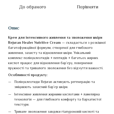
До обраного
Порівняти
Опис
Крем для інтенсивного живлення та зволоження шкіри
Rejuran Healer Nutritive Cream
— складається з розкішної
багатофункційної формули, створеної для глибокого
живлення, захисту та відновлення шкіри. Унікальний
комплекс полінуклеотидів + пептидів + багатьох жирних
кислот працює для відновлення бар’єру, повернення
пружності та тривалого зволоження без відчуття важкості.
Особливості продукту:
Полінуклеотиди Rejuran активують регенерацію та
зміцнюють захисний бар’єр шкіри.
Інтенсивне живлення жирними кислотами + ламелярна
технологія — для глибокого комфорту та бархатистої
текстури.
Тривале зволоження завдяки гіалуроновій кислоті та