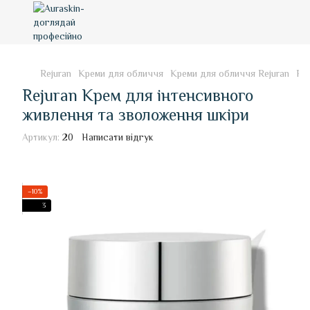
Rejuran
Креми для обличчя
Креми для обличчя Rejuran
Re
Rejuran Крем для iнтенсивного
живлення та зволоження шкiри
Артикул:
20
Написати відгук
−10%
3