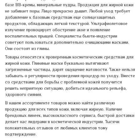
базе ВВ-кремы, минеральные пудры. Продукция для жирной кожи
не забивает поры. Лицо прекрасно дышит. Любой уход требует
добавление к базовым средствам еще солнцезащитных
продуктов, обладающих легкой текстурой. Ультрафиолетовое
излучение провоцирует обострение акне и появление
воспалительных прыщей. Специалисты бьюти-индустрии
советуют пользоваться дополнительно очищающими масками.
Они состоят из глины.
Товары относятся к проверенным косметическим средствам для
жирной кожи. Глиняные маски буквально вытягивают
загрязненные частицы, дарят ощущение матовости. Также нельзя
забывать о регулярности проведения процедур по уходу. Вместе
со средствами для борьбы с проблемной кожей получится
решить неприятную ситуацию, добиться идеального рельефа,
здорового сияния.
В нашем ассортименте товаров можно найти различную
продукцию для всех типов кожи, включая жирную. Наличие
брендовых линеек, высококлассного сервиса, быстрой доставки
делает нас лидерами в косметической индустрии. Тысячи
положительных отзывов от любимых клиентов тому
подтверждение.