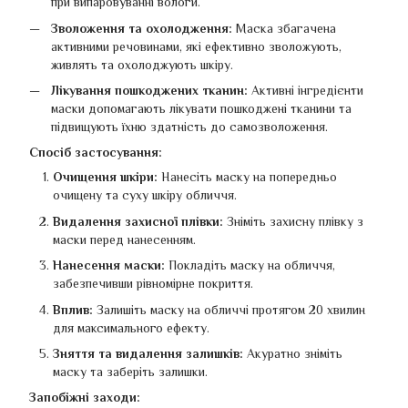
при випаровуванні вологи.
Зволоження та охолодження:
Маска збагачена
активними речовинами, які ефективно зволожують,
живлять та охолоджують шкіру.
Лікування пошкоджених тканин:
Активні інгредієнти
маски допомагають лікувати пошкоджені тканини та
підвищують їхню здатність до самозволоження.
Спосіб застосування:
Очищення шкіри:
Нанесіть маску на попередньо
очищену та суху шкіру обличчя.
Видалення захисної плівки:
Зніміть захисну плівку з
маски перед нанесенням.
Нанесення маски:
Покладіть маску на обличчя,
забезпечивши рівномірне покриття.
Вплив:
Залишіть маску на обличчі протягом 20 хвилин
для максимального ефекту.
Зняття та видалення залишків:
Акуратно зніміть
маску та заберіть залишки.
Запобіжні заходи: