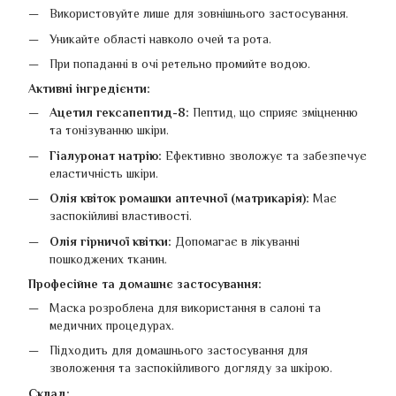
Використовуйте лише для зовнішнього застосування.
Уникайте області навколо очей та рота.
При попаданні в очі ретельно промийте водою.
Активні інгредієнти:
Ацетил гексапептид-8:
Пептид, що сприяє зміцненню
та тонізуванню шкіри.
Гіалуронат натрію:
Ефективно зволожує та забезпечує
еластичність шкіри.
Олія квіток ромашки аптечної (матрикарія):
Має
заспокійливі властивості.
Олія гірничої квітки:
Допомагає в лікуванні
пошкоджених тканин.
Професійне та домашнє застосування:
Маска розроблена для використання в салоні та
медичних процедурах.
Підходить для домашнього застосування для
зволоження та заспокійливого догляду за шкірою.
Склад: