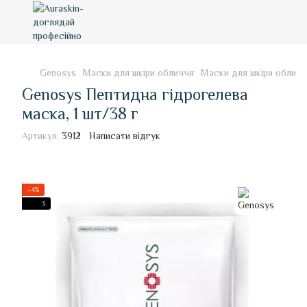
Genosys
Маски для шкіри обличчя
Маски для шкіри облич
Genosys Пептидна гідрогелева
маска, 1 шт/38 г
Артикул:
3912
Написати відгук
−4%
3