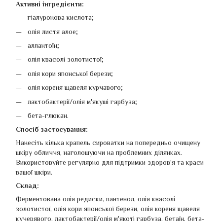
Активні інгредієнти:
гіалуронова кислота;
олія листя алое;
аллантоїн;
олія квасолі золотистої;
олія кори японської берези;
олія кореня щавеля курчавого;
лактобактерії/олія м'якуші гарбуза;
бета-глюкан.
Спосіб застосування:
Нанесіть кілька крапель сироватки на попередньо очищену
шкіру обличчя, наголошуючи на проблемних ділянках.
Використовуйте регулярно для підтримки здоров'я та краси
вашої шкіри.
Склад:
Ферментована олія редиски, пантенол, олія квасолі
золотистої, олія кори японської берези, олія кореня щавеля
кучерявого, лактобактерії/олія м'якоті гарбуза, бетаїн, бета-