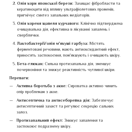
Олія кори японської берези:
Захищає фібробласти та
кератиноцити від впливу ультрафіолетових променів,
пригнічує синтез запальних медіаторів.
Олія кореня щавеля курчавого:
Клінічно підтверджена
очищувальна дія, ефективна в лікуванні запалень і
сверблячки.
Лактобактерії/олія м'якуші гарбуза:
Містять
ферментовані речовини, мають антиоксидантний ефект,
приносять заспокоєння, пом'якшують і очищають шкіру.
Бета-глюкан:
Сильна протизапальна дія, зменшує
почервоніння та знижує реактивність чутливої шкіри.
Переваги:
Активна боротьба з акне:
Сироватка активно чинить
опір проблемам з акне.
Антисептична та антисеборейна дія:
Забезпечує
антисептичний захист та регулює секрецію сальних
залоз.
Протизапальний ефект:
Знижує запалення та
заспокоює подразнену шкіру.