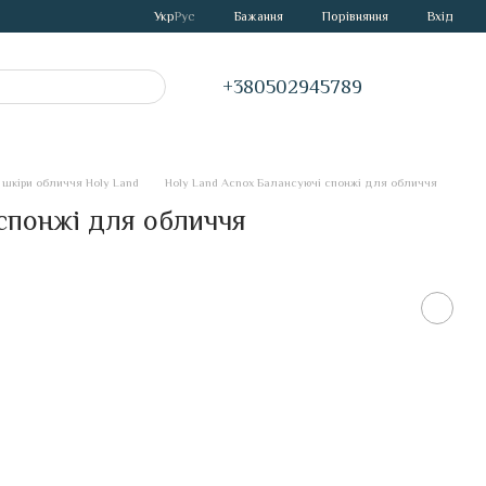
Порівняння
Укр
Рус
Бажання
Вхід
+380502945789
шкіри обличчя Holy Land
Holy Land Acnox Балансуючі спонжі для обличчя
спонжі для обличчя