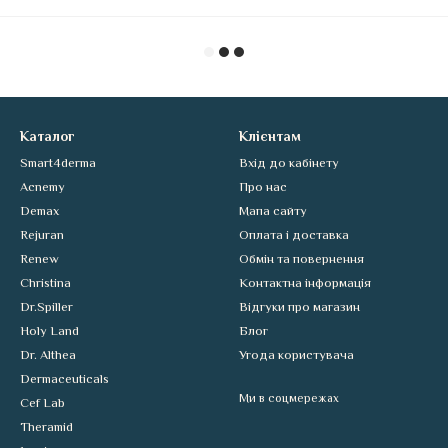
Каталог
Клієнтам
Smart4derma
Вхід до кабінету
Acnemy
Про нас
Demax
Мапа сайту
Rejuran
Оплата і доставка
Renew
Обмін та повернення
Christina
Контактна інформація
Dr.Spiller
Відгуки про магазин
Holy Land
Блог
Dr. Althea
Угода користувача
Dermaceuticals
Ми в соцмережах
Cef Lab
Theramid