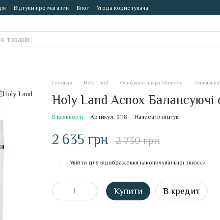
ія
Відгуки про магазин
Блог
Угода користувача
Головна
Holy Land
Очищення шкіри обличчя
Очищення 
Holy Land Acnox Балансуючі 
В наявності
Артикул: 9118
Написати відгук
2 635 грн
2 730 грн
Увійти
для відображення накопичувальної знижки
%
Купити
В кредит