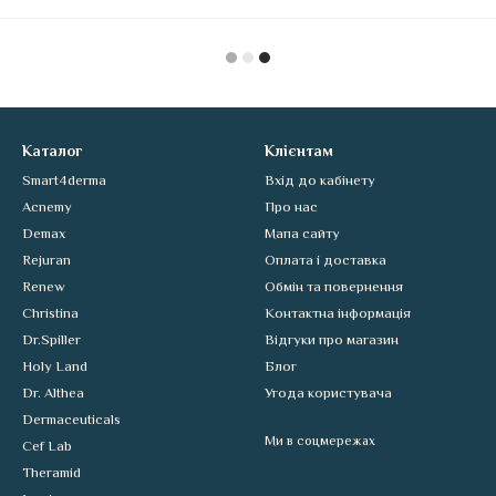
Каталог
Клієнтам
Smart4derma
Вхід до кабінету
Acnemy
Про нас
Demax
Мапа сайту
Rejuran
Оплата і доставка
Renew
Обмін та повернення
Christina
Контактна інформація
Dr.Spiller
Відгуки про магазин
Holy Land
Блог
Dr. Althea
Угода користувача
Dermaceuticals
Ми в соцмережах
Cef Lab
Theramid