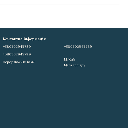
Контактна інформація
+380502945789
+380502945789
+380502945789
М. Київ
Передзвонити вам?
Мапа проїзду