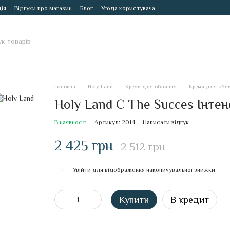
ія
Відгуки про магазин
Блог
Угода користувача
Головна
Holy Land
Креми для обличчя
Креми для обли
Holy Land C The Succes Інтен
В наявності
Артикул: 2014
Написати відгук
2 425 грн
2 512 грн
Увійти
для відображення накопичувальної знижки
%
Купити
В кредит