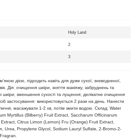
Holy Land
2
3
'якою дією, підходить навіть для дуже сухої, зневодненої,
вік. Дія: очищення шкіри, зняття макіяжу, забруднень та
ні шкіри; зменшення сухості та лущення; делікатне очищення
 Спосіб застосування: використовується 2 рази на день. Нанести
личчя, масажувати 1-2 хв, потім змити водою. Склад: Water
nium Myrtillus (Bilberry) Fruit Extract, Saccharum Officinarum
xtract, Citrus Limon (Lemon) Fru (Orange) Fruit Extract,
oin, Urea, Propylene Glycol, Sodium Lauryl Sulfate, 2-Bromo-2-
 Fragran.