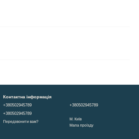
Контактна інформація
+380502945789
+380502945789
+380502945789
М. Київ
Передзвонити вам?
Мапа проїзду