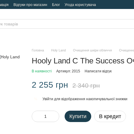
мація
Відгуки про магазин
Блог
Угода користувача
Головна
Holy Land
Очищення шкіри обличчя
Очищення
Hooly Land C The Success О
В наявності
Артикул: 2015
Написати відгук
2 255 грн
2 340 грн
Увійти
для відображення накопичувальної знижки
%
Купити
В кредит