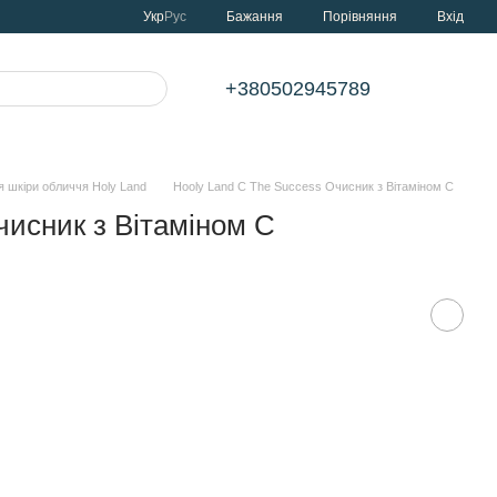
Порівняння
Укр
Рус
Бажання
Вхід
+380502945789
 шкіри обличчя Holy Land
Hooly Land C The Success Очисник з Вітаміном С
чисник з Вітаміном С