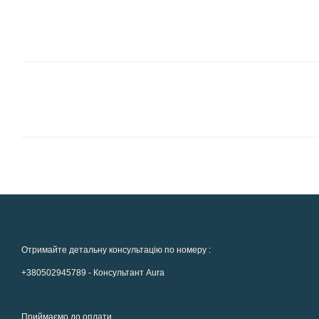
Отримайте детальну консультацію по номеру :
+380502945789 - Консультант Aura
Приймаємо до оплати