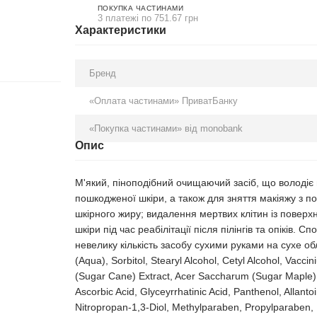
ПОКУПКА ЧАСТИНАМИ
3 платежі по 751.67 грн
Характеристики
Бренд
«Оплата частинами» ПриватБанку
«Покупка частинами» від monobank
Опис
М'який, піноподібний очищаючий засіб, що володіє м
пошкодженої шкіри, а також для зняття макіяжу з по
шкірного жиру; видалення мертвих клітин із поверх
шкіри під час реабілітації після пілінгів та опіків.
невелику кількість засобу сухими руками на сухе об
(Aqua), Sorbitol, Stearyl Alcohol, Cetyl Alcohol, Vacci
(Sugar Cane) Extract, Acer Saccharum (Sugar Maple) E
Ascorbic Acid, Glyceyrrhatinic Acid, Panthenol, Allant
Nitropropan-1,3-Diol, Methylparaben, Propylparaben,