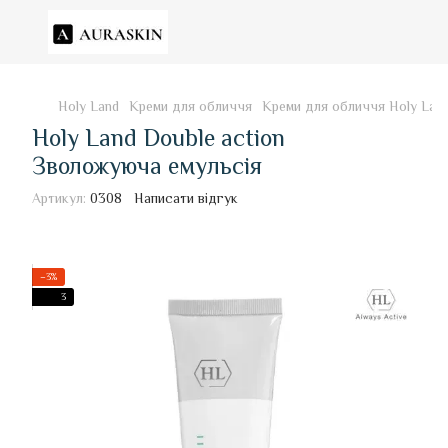
Holy Land
Креми для обличчя
Креми для обличчя Holy Lan
Holy Land Double action
Зволожуюча емульсія
Артикул:
0308
Написати відгук
−3%
3