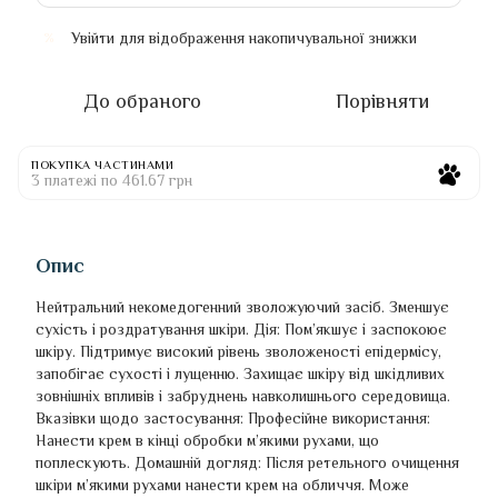
Увійти
для відображення накопичувальної знижки
%
До обраного
Порівняти
ПОКУПКА ЧАСТИНАМИ
3 платежі по 461.67 грн
Опис
Нейтральний некомедогенний зволожуючий засіб. Зменшує
сухість і роздратування шкіри. Дія: Пом’якшує і заспокоює
шкіру. Підтримує високий рівень зволоженості епідермісу,
запобігає сухості і лущенню. Захищає шкіру від шкідливих
зовнішніх впливів і забруднень навколишнього середовища.
Вказівки щодо застосування: Професійне використання:
Нанести крем в кінці обробки м’якими рухами, що
поплескують. Домашній догляд: Після ретельного очищення
шкіри м’якими рухами нанести крем на обличчя. Може