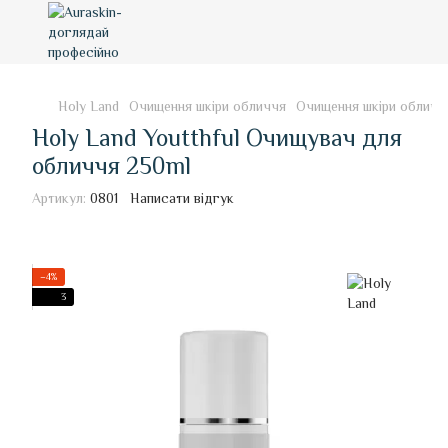
Holy Land
Очищення шкіри обличчя
Очищення шкіри обличч
Holy Land Youtthful Очищувач для
обличчя 250ml
Артикул:
0801
Написати відгук
−4%
3