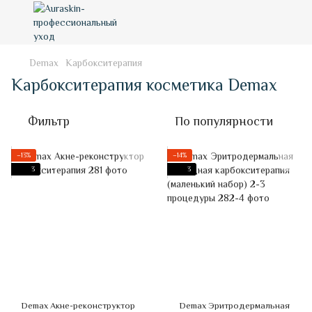
Demax
Карбокситерапия
Карбокситерапия косметика Demax
Фильтр
По популярности
−13%
−14%
3
3
Demax Акне-реконструктор
Demax Эритродермальная