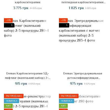
карбокситерапия
пептидная карбокситерапия
(маленький набор) 2-3
3 775 грн
1 025 грн
4 355 грн
1 185 грн
процедуры
−13%
−13%
3
3
Demax Карбокситерапия 3Д-
Demax Эритродермальная
лифтинг (маленький набор) 2-3
детоксифицирующая
процедуры
карбокситерапия с матчей
915 грн
975 грн
1 055 грн
1 125 грн
(маленький набор) 2-3
процедуры
РАСПРОДАЖА
РАСПРОДАЖА
НОВИНКА
НОВИНКА
ХИТ
ХИТ