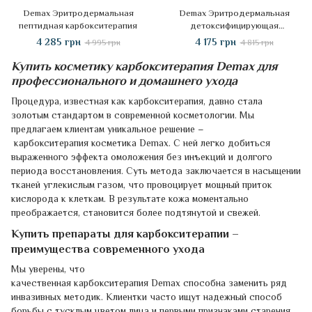
Demax Эритродермальная
Demax Эритродермальная
пептидная карбокситерапия
детоксифицирующая
карбокситерапия с матчей
4 285 грн
4 175 грн
4 995 грн
4 815 грн
Купить косметику карбокситерапия Demax для
профессионального и домашнего ухода
Процедура, известная как карбокситерапия, давно стала
золотым стандартом в современной косметологии. Мы
предлагаем клиентам уникальное решение –
карбокситерапия косметика Demax. С ней легко добиться
выраженного эффекта омоложения без инъекций и долгого
периода восстановления. Суть метода заключается в насыщении
тканей углекислым газом, что провоцирует мощный приток
кислорода к клеткам. В результате кожа моментально
преображается, становится более подтянутой и свежей.
Купить препараты для карбокситерапии –
преимущества современного ухода
Мы уверены, что
качественная карбокситерапия Demax способна заменить ряд
инвазивных методик. Клиентки часто ищут надежный способ
борьбы с тусклым цветом лица и первыми признаками старения.