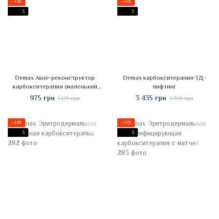
−13%
−13%
3
3
Demax Акне-реконструктор
Demax карбокситерапия 3Д-
карбокситерапия (маленький
лифтинг
набор) 2-3 процедуры
975 грн
3 435 грн
1 125 грн
3 965 грн
−14%
−13%
3
3