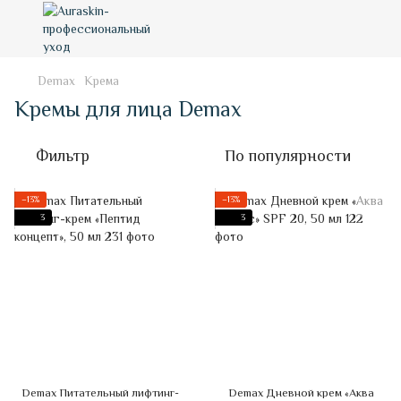
Demax
Крема
Кремы для лица Demax
Фильтр
По популярности
−13%
−13%
3
3
Demax Питательный лифтинг-
Demax Дневной крем «Аква