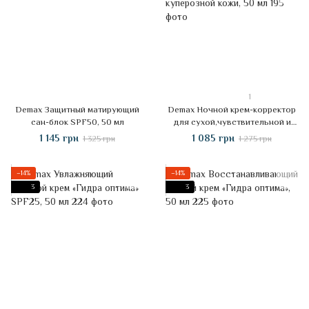
1
Demax Защитный матирующий
Demax Ночной крем-корректор
сан-блок SPF50, 50 мл
для сухой,чувствительной и
куперозной кожи, 50 мл
1 145 грн
1 085 грн
1 325 грн
1 275 грн
−14%
−14%
3
3