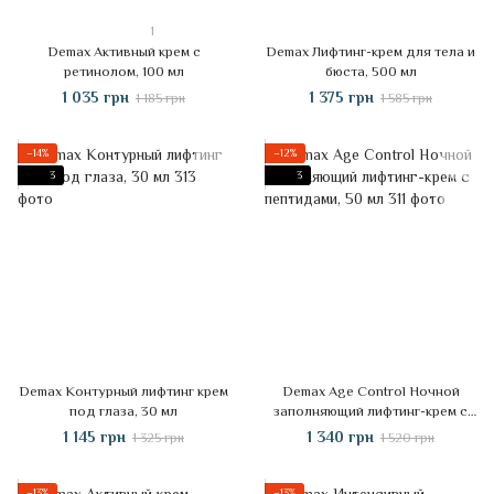
1
Demax Активный крем с
Demax Лифтинг-крем для тела и
ретинолом, 100 мл
бюста, 500 мл
1 035 грн
1 375 грн
1 185 грн
1 585 грн
−14%
−12%
3
3
Demax Контурный лифтинг крем
Demax Age Control Ночной
под глаза, 30 мл
заполняющий лифтинг-крем с
пептидами, 50 мл
1 145 грн
1 340 грн
1 325 грн
1 520 грн
−13%
−13%