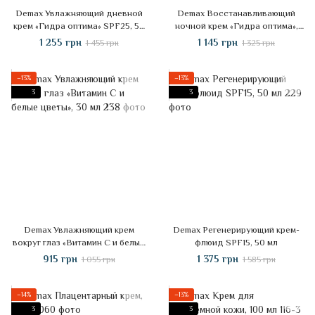
Demax Увлажняющий дневной
Demax Восстанавливающий
крем «Гидра оптима» SPF25, 50
ночной крем «Гидра оптима»,
мл
50 мл
1 255 грн
1 145 грн
1 455 грн
1 325 грн
−13%
−13%
3
3
Demax Увлажняющий крем
Demax Регенерирующий крем-
вокруг глаз «Витамин С и белые
флюид SPF15, 50 мл
цветы», 30 мл
915 грн
1 375 грн
1 055 грн
1 585 грн
−14%
−13%
3
3