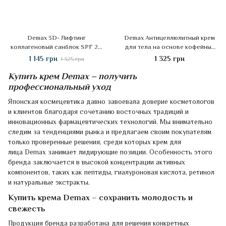
Demax 3D- Лифтинг
Demax Антицеллюлитный крем
коллагеновый санблок SPF 25,
для тела на основе кофейных
100 мл
зерен, 200 мл
1 145 грн
1 325 грн
1 325 грн
Купить крем Demax – получить
профессиональный уход
Японская космецевтика давно завоевала доверие косметологов
и клиентов благодаря сочетанию восточных традиций и
инновационных фармацевтических технологий. Мы внимательно
следим за тенденциями рынка и предлагаем своим покупателям
только проверенные решения, среди которых крем для
лица Demax занимает лидирующие позиции. Особенность этого
бренда заключается в высокой концентрации активных
компонентов, таких как пептиды, гиалуроновая кислота, ретинол
и натуральные экстракты.
Купить крема Demax – сохранить молодость и
свежесть
Продукция бренда разработана для решения конкретных