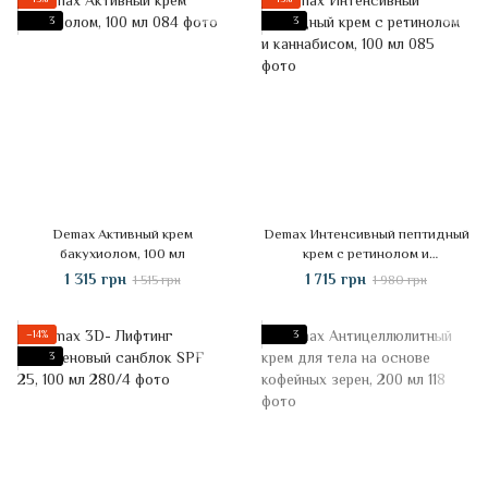
3
3
Demax Активный крем
Demax Интенсивный пептидный
бакухиолом, 100 мл
крем с ретинолом и
каннабисом, 100 мл
1 315 грн
1 715 грн
1 515 грн
1 980 грн
−14%
3
3