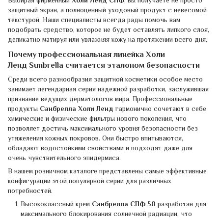
Выбирая фирменный
Холи Ленд СПФ
, вы получаете не просто
защитный экран, а полноценный уходовый продукт с невесомой
текстурой. Наши специалисты всегда рады помочь вам
подобрать средство, которое не будет оставлять липкого слоя,
деликатно матируя или увлажняя кожу на протяжении всего дня.
Почему профессиональная линейка Холи
Ленд Sunbrella считается эталоном безопасности
Среди всего разнообразия защитной косметики особое место
занимает легендарная серия надежной разработки, заслужившая
признание ведущих дерматологов мира. Профессиональные
продукты
Санбрелла Холи Ленд
гармонично сочетают в себе
химические и физические фильтры нового поколения, что
позволяет достичь максимального уровня безопасности без
утяжеления кожных покровов. Они быстро впитываются,
обладают водостойкими свойствами и подходят даже для
очень чувствительного эпидермиса.
В нашем розничном каталоге представлены самые эффективные
конфигурации этой популярной серии для различных
потребностей.
Высококлассный крем
Санбрелла СПФ 50
разработан для
максимального блокирования солнечной радиации, что