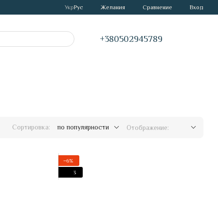
Сравнение
Укр
Рус
Желания
Вход
+380502945789
Сортировка:
по популярности
Отображение:
−6%
3