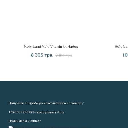
Holy Land Multi Vitamin kit Набор
Holy La
8 335 грн
10
8 814 грн
Получите подробную консультацию по номеру:
+380502945789- Консультант Aura
Принимаем к оплате