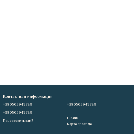
Контактная информация
+380502945789
+380502945789
+380502945789
Г. Київ
Перезвонить вам?
Карта проезда