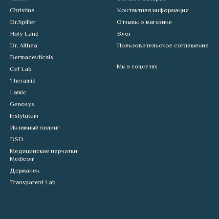
Christina
Контактная информация
Dr.Spiller
Отзывы о магазине
Holy Land
Блог
Dr. Althea
Пользовательское соглашение
Dermaceuticals
Мы в соцсетях
Cef Lab
Theramid
Lamic
Genosys
Instytutum
Интимный пилинг
DSD
Медицинские перчатки
Medicom
Дермапен
Transparent Lab