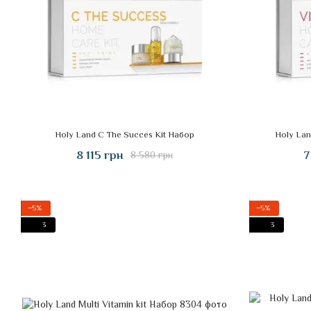
Holy Land C The Succes Kit Набор
Holy Lan
8 115 грн
7
8 580 грн
−5%
−5%
3
3