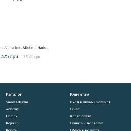
nd Alpha-beta&Retinol Набор
 375 грн
10 972 грн
Каталог
Клиентам
Smart4derma
Вход в личный кабинет
Acnemy
О нас
Demax
Карта сайта
Rejuran
Оплата и доставка
Renew
Обмен и возврат