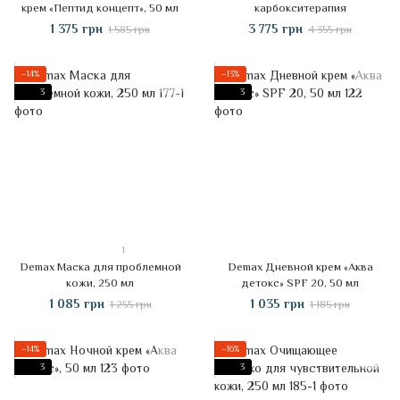
крем «Пептид концепт», 50 мл
карбокситерапия
1 375 грн
3 775 грн
1 585 грн
4 355 грн
−14%
−13%
3
3
1
Demax Маска для проблемной
Demax Дневной крем «Аква
кожи, 250 мл
детокс» SPF 20, 50 мл
1 085 грн
1 035 грн
1 255 грн
1 185 грн
−14%
−16%
3
3