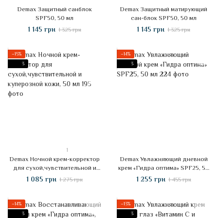
Demax Защитный санблок
Demax Защитный матирующий
SPF50, 50 мл
сан-блок SPF50, 50 мл
1 145 грн
1 145 грн
1 325 грн
1 325 грн
−15%
−14%
3
3
1
Demax Ночной крем-корректор
Demax Увлажняющий дневной
для сухой,чувствительной и
крем «Гидра оптима» SPF25, 50
куперозной кожи, 50 мл
мл
1 085 грн
1 255 грн
1 275 грн
1 455 грн
−14%
−13%
3
3