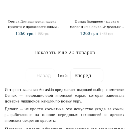
Demax Динамическая маска
Demax Экспресс - маска с
красоты с проколлагеновым
маслом каннабиса «Идеальное
комплексом, 200 мл
сияние», 200 мл
1 260 грн
1 260 грн
1 455 грн
1 455 грн
Показать еще 20 товаров
Назад
Вперед
1
из 5
Интернет-магазин Auraskin предлагает широкий выбор косметики
Demax — инновационной японской марки, которая завоевала
доверие миллионов женщин по всему миру.
Демакс — не просто косметика, это искусство ухода за кожей,
разработанное на основе передовых технологий и древних
японских секретов красоты.