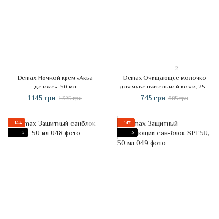
2
Demax Ночной крем «Аква
Demax Очищающее молочко
детокс», 50 мл
для чувствительной кожи, 250
мл
1 145 грн
745 грн
1 325 грн
885 грн
−14%
−14%
3
3