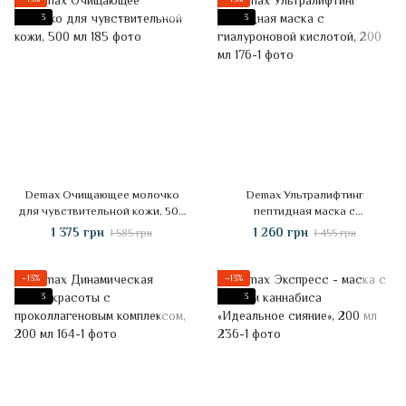
3
3
Demax Очищающее молочко
Demax Ультралифтинг
для чувствительной кожи, 500
пептидная маска с
мл
гиалуроновой кислотой, 200 мл
1 375 грн
1 260 грн
1 585 грн
1 455 грн
−13%
−13%
3
3