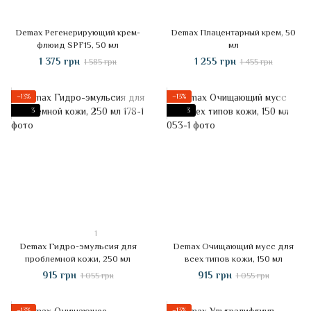
Demax Регенерирующий крем-
Demax Плацентарный крем, 50
флюид SPF15, 50 мл
мл
1 375 грн
1 255 грн
1 585 грн
1 455 грн
−13%
−13%
3
3
1
Demax Гидро-эмульсия для
Demax Очищающий мусс для
проблемной кожи, 250 мл
всех типов кожи, 150 мл
915 грн
915 грн
1 055 грн
1 055 грн
−13%
−13%