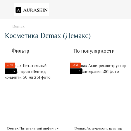
Demax
Косметика Demax (Демакс)
Фильтр
По популярности
−13%
−13%
3
3
Demax Питательный лифтинг-
Demax Акне-реконструктор