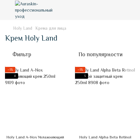
Holy Land
Крема для лица
Крем Holy Land
Фильтр
По популярности
−3%
−3%
4
3
Holy Land A-Nox Увлажняющий
Holy Land Alpha Beta Retinol