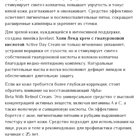
стимулирует синтез коллагена, повышает упругость и тонус
вялой кожи, разглаживает и омолаживает. Средство эффективно
осветляет пигментные и послевоспалительные пятна, сокращает
расширенные капилляры и укрепляет их стенки.
Для зрелой кожи, нуждающейся в интенсивной поддержке,
создана линейка Juvelast.
Холи Ленд крем с гиалуроновой
кислотой
Active Day Cream не только мгновенно увлажняет,
устраняя морщинки от сухости, но и стимулирует синтез
собственной гиалуроновой кислоты и волокон коллагена
благодаря медно-пептидному комплексу. Натуральные
растительные масла и воски восполняют дефицит липидов и
обеспечивают длительную защиту.
Если же коже требуется более глубокая коррекция, стоит
обратить внимание на восстанавливающий Alpha-
Beta With Retinol Cream. Это универсальное средство с высокой
концентрацией активных веществ, включая витамины А и С, а
также молочную и салициловую кислоты. Он эффективно
борется с акне, пигментными пятнами и рубцами выравнивает
текстуру и цвет кожи. Средство подходит для использования на
лице, руках и теле и рекомендовано для профилактики старения,
начиная с 25 лет.