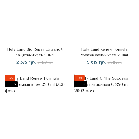
Holy Land Bio Repair Дневной
Holy Land Renew Formula
защитный крем 50мл
Увлажняющий крем 250ml
2 375 грн
5 615 грн
2 457 грн
5 811 грн
−3%
−3%
3
3