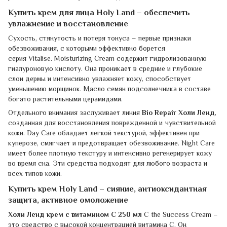
Купить крем для лица Holy Land – обеспечить
увлажнение и восстановление
Сухость, стянутость и потеря тонуса – первые признаки
обезвоживания, с которыми эффективно борется
серия Vitalise. Moisturizing Cream содержит гидролизованную
гиалуроновую кислоту. Она проникает в средние и глубокие
слои дермы и интенсивно увлажняет кожу, способствует
уменьшению морщинок. Масло семян подсолнечника в составе
богато растительными церамидами.
Отдельного внимания заслуживает линия
Bio Repair Холи Ленд
,
созданная для восстановления поврежденной и чувствительной
кожи. Day Care обладает легкой текстурой, эффективен при
куперозе, смягчает и предотвращает обезвоживание. Night Care
имеет более плотную текстуру и интенсивно регенерирует кожу
во время сна. Эти средства подходят для любого возраста и
всех типов кожи.
Купить крем Holy Land – сияние, антиоксидантная
защита, активное омоложение
Холи Ленд крем с витамином С 250 мл
C the Success Cream –
это средство с высокой концентрацией витамина С. Он