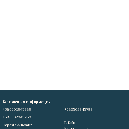
Контактная информация
+380502945789
+380502945789
+380502945789
Г. Київ
Перезвонить вам?
Карта проезда