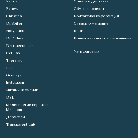
Rejuran
Оплата и доставка
Renew
Обмен и возврат
Christina
Контактная информация
Dr.Spiller
Отзывы о магазине
Holy Land
Блог
Dr. Althea
Пользовательское соглашение
Dermaceuticals
Мы в соцсетях
Cef Lab
Theramid
Lamic
Genosys
Instytutum
Интимный пилинг
DSD
Медицинские перчатки
Medicom
Дермапен
Transparent Lab