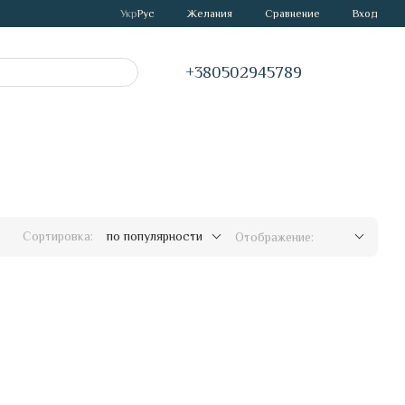
Сравнение
Укр
Рус
Желания
Вход
+380502945789
Сортировка:
по популярности
Отображение: