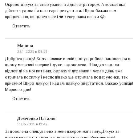
Окремо дякую за спілкування з адміністратором. А косметика
дійсно чудова і я маю гарні результати. Щиро бажаю вам
процвітання, ви цього варті ❤️ тепер ваша навіки 😁
Ответить
Марина
27.11.2025 в 08:59
Доброго ранку! Хочу залишити свій відгук, робила замовлення в
цьому магазині вперше і дуже задоволена. Швидко надали
відповіді на мої питання, одразу відправили і через день вже
отримала посилку і несподівано ще отримала подаруночки, так
приємно! Щиро дякую! І надалі планую звертатися. Бажаю успіхів!
Мирного дня!
Ответить
Демченко Наталія
16.06.2025 в 12:42
Задоволена спілкуванню з менеджером магазину.Дякую за
пунктуальність та швидку доставку товару.Рекомендую!