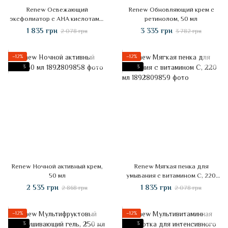
Renew Освежающий
Renew Обновляющий крем с
эксфолиатор с AHA кислотами,
ретинолом, 50 мл
70 мл
1 835 грн
3 335 грн
2 078 грн
3 782 грн
−12%
−12%
3
3
Renew Ночной активный крем,
Renew Мягкая пенка для
50 мл
умывания с витамином С, 220
мл
2 535 грн
1 835 грн
2 868 грн
2 078 грн
−12%
−12%
3
3