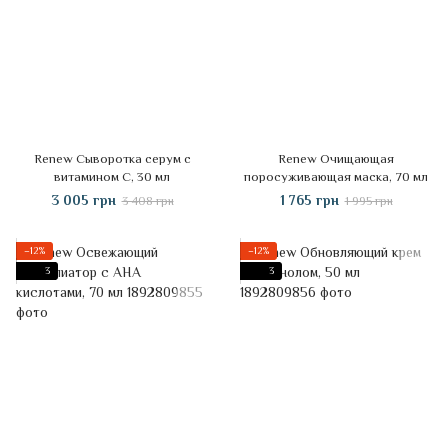
Renew Сыворотка серум с
Renew Очищающая
витамином C, 30 мл
поросуживающая маска, 70 мл
3 005 грн
1 765 грн
3 408 грн
1 995 грн
−12%
−12%
3
3