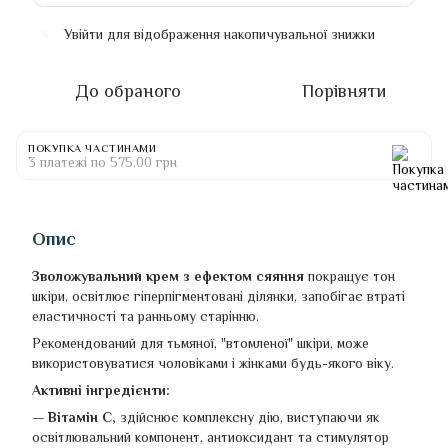
Увійти
для відображення накопичувальної знижки
%
До обраного
Порівняти
ПОКУПКА ЧАСТИНАМИ
3 платежі по 575.00 грн
Опис
Зволожувальний крем з ефектом сяяння
покращує тон
шкіри, освітлює гіперпігментовані ділянки, запобігає втраті
еластичності та ранньому старінню.
Рекомендований для тьмяної, "втомленої" шкіри, може
використовуватися чоловіками і жінками будь-якого віку.
Активні інгредієнти:
— Вітамін С,
здійснює комплексну дію, виступаючи як
освітлювальний компонент, антиоксидант та стимулятор