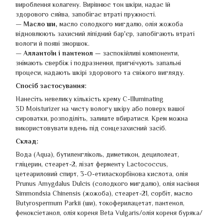
вироблення колагену. Вирівнює тон шкіри, надає їй
здорового сяйва, запобігає втраті пружності.
— Масло ши,
масло солодкого мигдалю, олія жожоба
відновлюють захисний ліпідний бар'єр, запобігають втраті
вологи й появі зморшок.
— Аллантоїн і пантенол
— заспокійливі компоненти,
знімають свербіж і подразнення, пригнічують запальні
процеси, надають шкірі здорового та свіжого вигляду.
Спосіб застосування:
Нанесіть невелику кількість крему C-Illuminating
3D Moisturizer на чисту вологу шкіру або поверх вашої
сироватки, розподіліть, залиште вбиратися. Крем можна
використовувати вдень під сонцезахисний засіб.
Склад:
Вода (Aqua), бутиленгліколь, диметикон, децилолеат,
гліцерин, стеарет-2, лізат ферменту Lactococcus,
цетеариловий спирт, 3-O-етиласкорбінова кислота, олія
Prunus Amygdalus Dulcis (солодкого мигдалю), олія насіння
Simmondsia Chinensis (жожоба), стеарет-21, сорбіт, масло
Butyrospermum Parkii (ши), токоферилацетат, пантенол,
феноксіетанол, олія кореня Beta Vulgaris/олія кореня буряка/