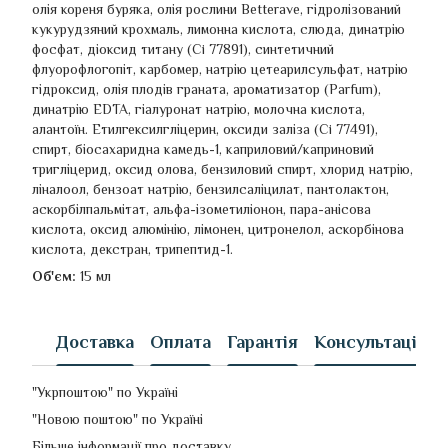
олія кореня буряка, олія рослини Betterave, гідролізований
кукурудзяний крохмаль, лимонна кислота, слюда, динатрію
фосфат, діоксид титану (Ci 77891), синтетичний
флуорофлогопіт, карбомер, натрію цетеарилсульфат, натрію
гідроксид, олія плодів граната, ароматизатор (Parfum),
динатрію EDTA, гіалуронат натрію, молочна кислота,
алантоїн. Етилгексилгліцерин, оксиди заліза (Ci 77491),
спирт, біосахаридна камедь-1, каприловий/каприновий
тригліцерид, оксид олова, бензиловий спирт, хлорид натрію,
ліналоол, бензоат натрію, бензилсаліцилат, пантолактон,
аскорбілпальмітат, альфа-ізометиліонон, пара-анісова
кислота, оксид алюмінію, лімонен, цитронелол, аскорбінова
кислота, декстран, трипептид-1.
Об'єм:
15 мл
Доставка
Оплата
Гарантія
Консультація
"Укрпоштою" по Україні
"Новою поштою" по Україні
Більше інформації про доставку