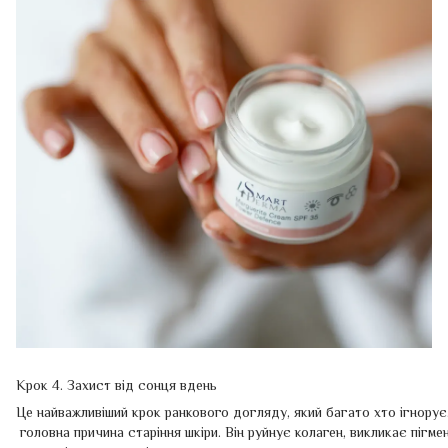
Крок 4. Захист від сонця вдень
Це найважливіший крок ранкового догляду, який багато хто ігнорує
головна причина старіння шкіри. Він руйнує колаген, викликає пігме