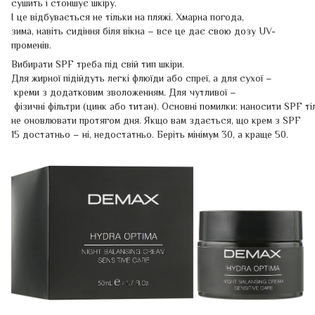
сушить і стоншує шкіру.
І це відбувається не тільки на пляжі. Хмарна погода,
зима, навіть сидіння біля вікна – все це дає свою дозу UV-
променів.
Вибирати SPF треба під свій тип шкіри.
Для жирної підійдуть легкі флюїди або спреї, а для сухої –
креми з додатковим зволоженням. Для чутливої –
фізичні фільтри (цинк або титан). Основні помилки: наносити SPF ті
не оновлювати протягом дня. Якщо вам здається, що крем з SPF
15 достатньо – ні, недостатньо. Беріть мінімум 30, а краще 50.