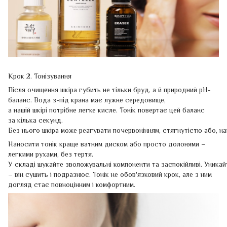
Крок 2. Тонізування
Після очищення шкіра губить не тільки бруд, а й природний pH-
баланс. Вода з-під крана має лужне середовище,
а нашій шкірі потрібне легке кисле. Тонік повертає цей баланс
за кілька секунд.
Без нього шкіра може реагувати почервонінням, стягнутістю або, на
Наносити тонік краще ватним диском або просто долонями –
легкими рухами, без тертя.
У складі шукайте зволожувальні компоненти та заспокійливі. Уникай
– він сушить і подразнює. Тонік не обов'язковий крок, але з ним
догляд стає повноцінним і комфортним.