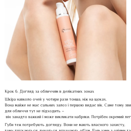
Крок 6. Догляд за обличчям в делікатних зонах
Шкіра навколо очей у чотири рази тонша, ніж на щоках.
Вона майже не має сальних залоз і першою видає вік. Саме тому зв
для обличчя тут не підходить –
він занадто важкий і може викликати набряки. Потрібен окремий лег
Губи теж потребують догляду. Вони не мають власного захисту,
тому тріскаються, лущаться, втрачають об'єм. Бальзами з оліями та