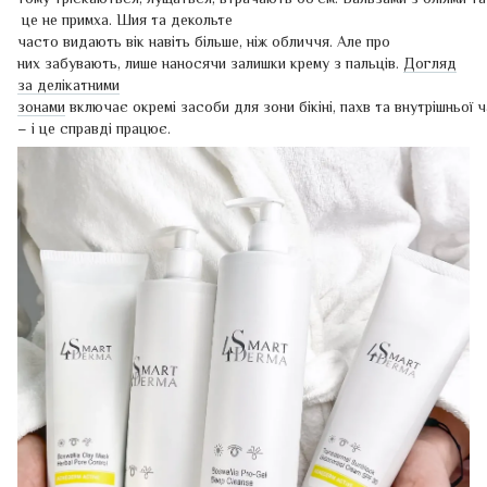
це не примха. Шия та декольте
часто видають вік навіть більше, ніж обличчя. Але про
них забувають, лише наносячи залишки крему з пальців.
Догляд
за делікатними
зонами
включає окремі засоби для зони бікіні, пахв та внутрішньої 
– і це справді працює.