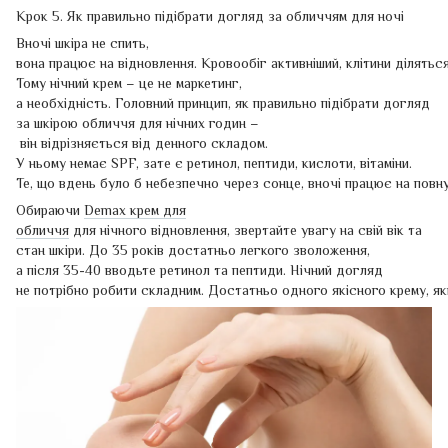
Крок 5. Як правильно підібрати догляд за обличчям для ночі
Вночі шкіра не спить,
вона працює на відновлення. Кровообіг активніший, клітини ділятьс
Тому нічний крем – це не маркетинг,
а необхідність. Головний принцип, як правильно підібрати догляд
за шкірою обличчя для нічних годин –
він відрізняється від денного складом.
У ньому немає SPF, зате є ретинол, пептиди, кислоти, вітаміни.
Те, що вдень було б небезпечно через сонце, вночі працює на повн
Обираючи
Demax крем для
обличчя
для нічного відновлення, звертайте увагу на свій вік та
стан шкіри. До 35 років достатньо легкого зволоження,
а після 35-40 вводьте ретинол та пептиди. Нічний догляд
не потрібно робити складним. Достатньо одного якісного крему, як