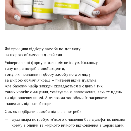
Які принципи підбору засобу по догляду
за шкірою обличчя під свій тип
Універсальної формули для всіх не існує. Кожному
типу шкіри потрібні свої акценти,
тому, які принципи підбору засобу по догляду
за шкірою обличчя кращі – питання індивідуальне.
Але базовий набір завжди складається з одних і тих
самих кроків: очищення, тонізування, зволоження, захист вдень
та відновлення вночі. А от якими засобами їх закривати –
залежить від вашої шкіри.
Ось як підібрати засоби під різні потреби:
суха шкіра потребує м'якого очищення без сульфатів, щільного
крему з оліями та жирного нічного відновлення з церамідами;