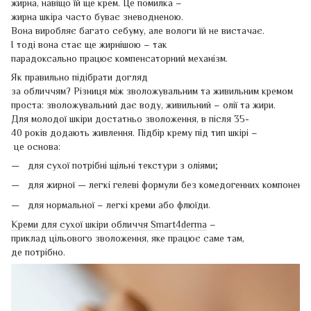
жирна, навіщо їй ще крем. Це помилка –
жирна шкіра часто буває зневодненою.
Вона виробляє багато себуму, але вологи їй не вистачає.
І тоді вона стає ще жирнішою – так
парадоксально працює компенсаторний механізм.
Як правильно підібрати догляд
за обличчям? Різниця між зволожувальним та живильним кремом
проста: зволожувальний дає воду, живильний – олії та жири.
Для молодої шкіри достатньо зволоження, в після 35-
40 років додають живлення. Підбір крему під тип шкірі –
це основа:
для сухої потрібні щільні текстури з оліями;
для жирної — легкі гелеві формули без комедогенних компоненті
для нормальної – легкі креми або флюїди.
Креми для сухої шкіри обличчя Smart4derma
–
приклад цільового зволоження, яке працює саме там,
де потрібно.