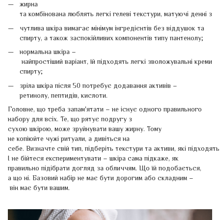
жирна
та комбінована люблять легкі гелеві текстури, матуючі денні з
чутлива шкіра вимагає мінімум інгредієнтів без віддушок та
спирту, а також заспокійливих компонентів типу пантенолу;
нормальна шкіра –
найпростіший варіант, їй підходять легкі зволожувальні креми, м
спирту;
зріла шкіра після 50 потребує додавання активів –
ретинолу, пептидів, кислоти.
Головне, що треба запам'ятати – не існує одного правильного
набору для всіх. Те, що рятує подругу з
сухою шкірою, може зруйнувати вашу жирну. Тому
не копіюйте чужі ритуали, а дивіться на
себе. Визначте свій тип, підберіть текстури та активи, які підходять
І не бійтеся експериментувати – шкіра сама підкаже, як
правильно підібрати догляд за обличчям. Що їй подобається,
а що ні. Базовий набір не має бути дорогим або складним –
він має бути вашим.