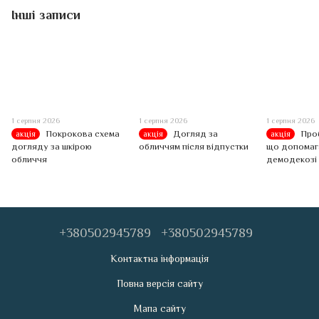
Інші записи
1 серпня 2026
1 серпня 2026
1 серпня 2026
Покрокова схема
Догляд за
Про
акція
акція
акція
догляду за шкірою
обличчям після відпустки
що допомага
обличчя
демодекозі 
+380502945789
+380502945789
Контактна інформація
Повна версія сайту
Мапа сайту