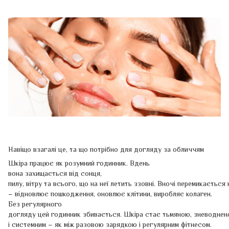
Навіщо взагалі це, та що потрібно для догляду за обличчям
Шкіра працює як розумний годинник. Вдень
вона захищається від сонця,
пилу, вітру та всього, що на неї летить ззовні. Вночі перемикається
– відновлює пошкодження, оновлює клітини, виробляє колаген.
Без регулярного
догляду цей годинник збивається. Шкіра стає тьмяною, зневоднено
і системним – як між разовою зарядкою і регулярним фітнесом.