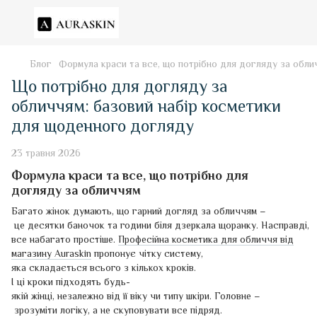
Блог
Формула краси та все, що потрібно для догляду за обл
Що потрібно для догляду за
обличчям: базовий набір косметики
для щоденного догляду
23 травня 2026
Формула краси та все, що потрібно для
догляду за обличчям
Багато жінок думають, що гарний догляд за обличчям –
це десятки баночок та години біля дзеркала щоранку. Насправді,
все набагато простіше.
Професійна косметика для обличчя від
магазину Auraskin
пропонує чітку систему,
яка складається всього з кількох кроків.
І ці кроки підходять будь-
якій жінці, незалежно від її віку чи типу шкіри. Головне –
зрозуміти логіку, а не скуповувати все підряд.