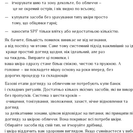
ігнорувати шию та зону декольте, бо обличчя –
це не окремий острів, і вік видно по всьому;
купувати засоби без урахування типу шкіри просто
тому, що обіцянки гарні;
наносити SPF тільки влітку або недостатньою кількістю.
Як бачите, більшість помилок виникає не від незнання,
а від поспіху чи втоми. Саме тому системний підхід важливіший за і
краще простий догляд щодня, ніж ідеальний, але раз
на тиждень. Виправте ці помилки, і
ваша шкіра одразу стане більш свіжою, чистою та пружною. А
головне – ви покладете міцну основу на роки вперед, без
дорогих процедур та складнощів
Базові етапи догляду за обличчям не потребують купи банок
і складних ритуалів. Достатньо кількох якісних засобів, які ви вик
без пропусків. Система з шести кроків –
очищення, тонізування, зволоження, захист, нічне відновлення та
догляд
за делікатними зонами, цілком відповідає на питання, які принципи 
догляду за шкірою обличчя. Вона покриває всі потреби шкіри.
Обирайте засоби під свій тип, не ігноруйте дрібниці,
і шкіра віддячить вам здоровим виглядом. Якщо сумніваєтеся у вибо