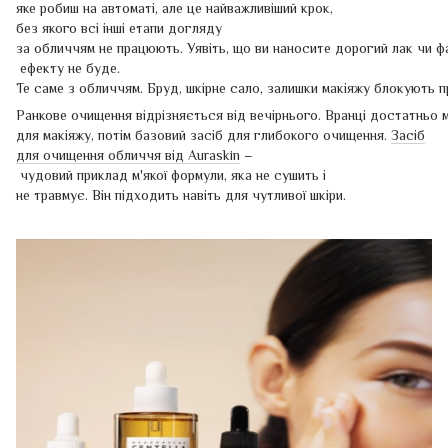
яке робиш на автоматі, але це найважливіший крок,
без якого всі інші етапи догляду
за обличчям не працюють. Уявіть, що ви наносите дорогий лак чи ф
ефекту не буде.
Те саме з обличчям. Бруд, шкірне сало, залишки макіяжу блокують 
Ранкове очищення відрізняється від вечірнього. Вранці достатньо м'
для макіяжу, потім базовий засіб для глибокого очищення.
Засіб
для очищення обличчя від Auraskin
–
чудовий приклад м'якої формули, яка не сушить і
не травмує. Він підходить навіть для чутливої шкіри.