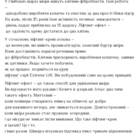
У глибоких шарах шкіри живуть клітини-фібробласти. Їхня робота
–
цілодобово виробляти колаген та еластин: ці два прості білки підт
На жаль, після 25 років їхня активність починає знижуватися –
рівень падає приблизно на 1% щороку. Ліфтинг-ефект –
це здатність крему дістатися до цих клітин.
У сучасному ліфтинг-кремі основа –
це молекули, які вміють проникати крізь захисний бар'єр шкіри.
Вони доставляють корисні речовини прямо
до фібробластів. Клітини прискорюють вироблення колагену, заміню
як цеглинки. Якщо хочете побачити,
як це працює, подивіться на
крем
ліфтинг
серії Extreme Lift. Він побудований саме на цьому принципі.
Ліфтинг-ефект – це також спосіб для ущільнення шкіри.
Ви відчуваєте його руками і бачите в дзеркалі. Існує два типи
такого ефекту. Миттєвий –
коли полімери створюють плівку на обличчі: це добре
для важливого вечора, але змивається водою. Довгостроковий –
коли шкіра реально стає пружною зсередини,
і це нікуди не зникає після вмивання. Що таке ліфтинг-крем
в ідеалі? Це і те,
і інше разом. Швидка візуальна підтяжка плюс тривале відновлення.