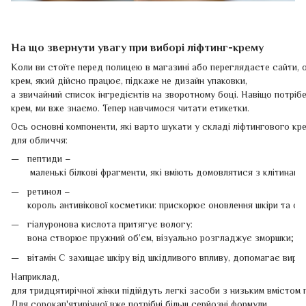
На що звернути увагу при виборі ліфтинг-крему
Коли ви стоїте перед полицею в магазині або переглядаєте сайти, о
крем, який дійсно працює, підкаже не дизайн упаковки,
а звичайний список інгредієнтів на зворотному боці. Навіщо потрібе
крем, ми вже знаємо. Тепер навчимося читати етикетки.
Ось основні компоненти, які варто шукати у складі ліфтингового кр
для обличчя:
пептиди –
маленькі білкові фрагменти, які вміють домовлятися з клітинами
ретинол –
король антивікової косметики: прискорює оновлення шкіри та с
гіалуронова кислота притягує вологу:
вона створює пружний об’єм, візуально розгладжує зморшки;
вітамін С захищає шкіру від шкідливого впливу, допомагає виро
Наприклад,
для тридцятирічної жінки підійдуть легкі засоби з низьким вмістом п
Для сорокап'ятирічної вже потрібні більш серйозні формули.