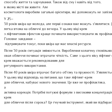
способу життя та харчування. Також від сну і навіть від того,
в якому місті ви живете. Але
косметологи виробили загальні орієнтири, які допоможуть не запіз
У 25–
30 років шкіра ще молода, але перші ознаки вже можуть з'являтися. 
легка втома на обличчі до вечора. У цьому віці крем
з ліфтинговим ефектом краще починати використовувати як профілак
Головне завдання –
підтримувати тонус, поки шкіра ще має власні ресурси.
Після 30 років ситуація змінюється. Вироблення колагену сповільню
овал обличчя починає втрачати чіткість. Саме з цього віку ліфтинг
крем вважається рекомендованим для
регулярного використання.
Після 40 років шкіра втрачає багато об'єму та пружності. З'являєт
У цьому віці відповідь на питання, що таке ліфтинг-крем
для обличчя, набуває нового значення. Це вже не профілактика,
а
активна корекція. Потрібні потужні формули з високими концентраці
крем
для обличчя після сорока? Це гнучкий інструмент, який ви підбирає