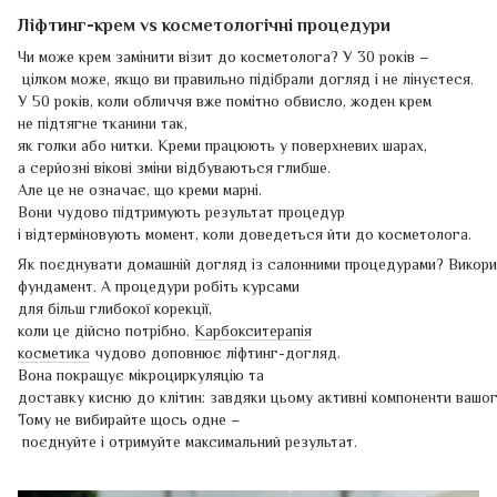
Ліфтинг-крем vs косметологічні процедури
Чи може крем замінити візит до косметолога? У 30 років –
цілком може, якщо ви правильно підібрали догляд і не лінуєтеся.
У 50 років, коли обличчя вже помітно обвисло, жоден крем
не підтягне тканини так,
як голки або нитки. Креми працюють у поверхневих шарах,
а серйозні вікові зміни відбуваються глибше.
Але це не означає, що креми марні.
Вони чудово підтримують результат процедур
і відтерміновують момент, коли доведеться йти до косметолога.
Як поєднувати домашній догляд із салонними процедурами? Викори
фундамент. А процедури робіть курсами
для більш глибокої корекції,
коли це дійсно потрібно.
Карбокситерапія
косметика
чудово доповнює ліфтинг-догляд.
Вона покращує мікроциркуляцію та
доставку кисню до клітин: завдяки цьому активні компоненти вашо
Тому не вибирайте щось одне –
поєднуйте і отримуйте максимальний результат.