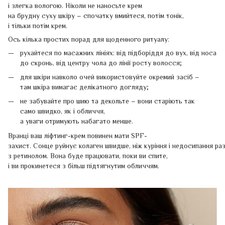
і злегка вологою. Ніколи не наносьте крем
на брудну суху шкіру – спочатку вмийтеся, потім тонік,
і тільки потім крем.
Ось кілька простих порад для щоденного ритуалу:
рухайтеся по масажних лініях: від підборіддя до вух, від носа
до скронь, від центру чола до лінії росту волосся;
для шкіри навколо очей використовуйте окремий засіб –
там шкіра вимагає делікатного догляду;
не забувайте про шию та декольте – вони старіють так
само швидко, як і обличчя,
а уваги отримують набагато менше.
Вранці ваш ліфтинг-крем повинен мати SPF-
захист. Сонце руйнує колаген швидше, ніж куріння і недосипання ра
з ретинолом. Вона буде працювати, поки ви спите,
і ви прокинетеся з більш підтягнутим обличчям.