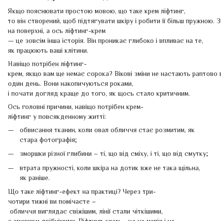
Якщо пояснювати простою мовою, що таке крем ліфтинг,
то він створений, щоб підтягувати шкіру і робити її більш пружною.
на поверхні, а ось ліфтинг-крем
— це зовсім інша історія. Він проникає глибоко і впливає на те,
як працюють ваші клітини.
Навіщо потрібен ліфтинг-
крем, якщо вам ще немає сорока? Вікові зміни не настають раптово 
один день. Вони накопичуються роками,
і почати догляд краще до того, як щось стало критичним.
Ось головні причини, навіщо потрібен крем-
ліфтинг у повсякденному житті:
обвисання тканин, коли овал обличчя стає розмитим, як
стара фотографія;
зморшки різної глибини – ті, що від сміху, і ті, що від смутку;
втрата пружності, коли шкіра на дотик вже не така щільна,
як раніше.
Що таке ліфтинг-ефект на практиці? Через три-
чотири тижні ви помічаєте –
обличчя виглядає свіжішим, лінії стали чіткішими,