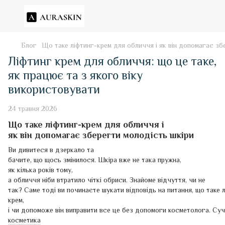
Блог
Що таке ліфтинг-крем для обличчя і як він допомагає зб
Ліфтинг крем для обличчя: що це таке,
як працює та з якого віку
використовувати
24 травня 2026
Що таке ліфтинг-крем для обличчя і
як він допомагає зберегти молодість шкіри
Ви дивитеся в дзеркало та
бачите, що щось змінилося. Шкіра вже не така пружна,
як кілька років тому,
а обличчя ніби втратило чіткі обриси. Знайоме відчуття, чи не
так? Саме тоді ви починаєте шукати відповідь на питання, що таке 
крем,
і чи допоможе він виправити все це без допомоги косметолога. Су
косметика