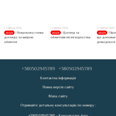
1 серпня 2026
1 серпня 2026
1 серпня 2026
Покрокова схема
Догляд за
Про
акція
акція
акція
догляду за шкірою
обличчям після відпустки
що допомага
обличчя
демодекозі 
+380502945789
+380502945789
Контактна інформація
Повна версія сайту
Мапа сайту
Отримайте детальну консультацію по номеру :
+380502945789 - Консультант Aura