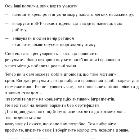
Ось інші помилки, яких варто уникати:
наносити крем, розтягуючи шкіру замість легких масажних рухів
ігнорувати SPF-захист вдень, що зводить нанівець всю
роботу;
змішувати в один вечір ретинол
і кислоти, влаштовуючи шкірі хімічну атаку.
Системність і регулярність – ось що приносить
результат. Якщо використовувати засіб щодня і правильно –
через місяць побачите реальні зміни.
Тепер ви й самі можете собі відповісти, що таке ліфтинг-
крем. Він дає результат, якщо вибрати правильний засіб і користува
систематично. Він не зупинить час, але сповільнить вікові зміни т
з живим складом –
звертайте увагу на концентрацію активних інгредієнтів.
Не ведіться на дешеві варіанти без сертифікатів.
Для індивідуального підбору краще сходити до косметолога –
він подивиться на
вашу шкіру і скаже, що саме вам потрібно. Тож вибирайте,
пробуйте, шукайте своє і зберігайте молодість якомога довше.