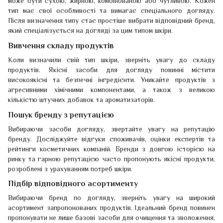
може бути сухою, жирною, комбінованою або чутливою. Кожен
тип має свої особливості та вимагає спеціального догляду.
Після визначення типу стає простіше вибрати відповідний бренд,
який спеціалізується на догляді за цим типом шкіри.
Вивчення складу продуктів
Коли визначили свій тип шкіри, зверніть увагу до складу
продуктів. Якісні засоби для догляду повинні містити
високоякісні та безпечні інгредієнти. Уникайте продуктів з
агресивними хімічними компонентами, а також з великою
кількістю штучних добавок та ароматизаторів.
Пошук бренду з репутацією
Вибираючи засоби догляду, звертайте увагу на репутацію
бренду. Досліджуйте відгуки споживачів, оцінки експертів та
рейтинги косметичних компаній. Бренди з довгою історією на
ринку та гарною репутацією часто пропонують якісні продукти,
розроблені з урахуванням потреб шкіри.
Підбір відповідного асортименту
Вибираючи бренд по догляду, зверніть увагу на широкий
асортимент запропонованих продуктів. Ідеальний бренд повинен
пропонувати не лише базові засоби для очищення та зволоження,