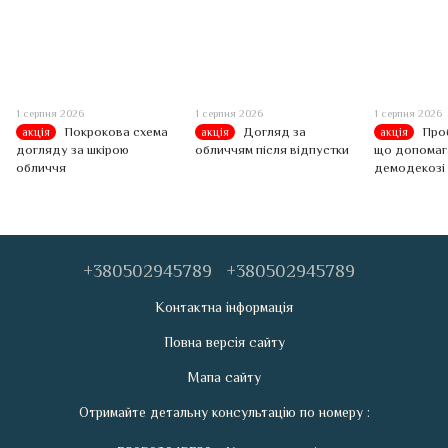
1 серпня 2026
1 серпня 2026
1 серпня 2026
Покрокова схема
Догляд за
Про
акція
акція
акція
догляду за шкірою
обличчям після відпустки
що допомага
обличчя
демодекозі 
+380502945789
+380502945789
Контактна інформація
Повна версія сайту
Мапа сайту
Отримайте детальну консультацію по номеру :