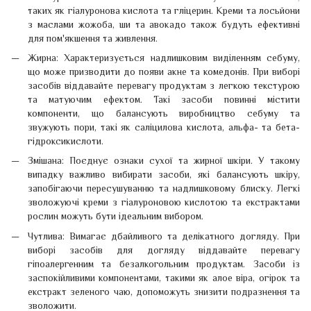
таких як гіалуронова кислота та гліцерин. Креми та лосьйони
з маслами жожоба, ши та авокадо також будуть ефективні
для пом'якшення та живлення.
Жирна: Характеризується надлишковим виділенням себуму,
що може призводити до появи акне та комедонів. При виборі
засобів віддавайте перевагу продуктам з легкою текстурою
та матуючим ефектом. Такі засоби повинні містити
компоненти, що балансують виробництво себуму та
звужують пори, такі як саліцилова кислота, альфа- та бета-
гідроксикислоти.
Змішана: Поєднує ознаки сухої та жирної шкіри. У такому
випадку важливо вибирати засоби, які балансують шкіру,
запобігаючи пересушуванню та надлишковому блиску. Легкі
зволожуючі креми з гіалуроновою кислотою та екстрактами
рослин можуть бути ідеальним вибором.
Чутлива: Вимагає дбайливого та делікатного догляду. При
виборі засобів для догляду віддавайте перевагу
гіпоалергенним та безалкогольним продуктам. Засоби із
заспокійливими компонентами, такими як алое віра, огірок та
екстракт зеленого чаю, допоможуть знизити подразнення та
зволожити.