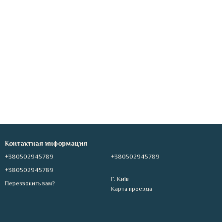
Контактная информация
+380502945789
+380502945789
+380502945789
Г. Київ
Перезвонить вам?
Карта проезда