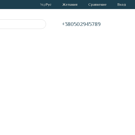
Сравнение
Укр
Рус
Желания
Вход
+380502945789