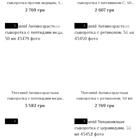
сыворотка против морщин, 30
сыворотка с витамином С, 30
мл
мл
2 769 грн
2 607 грн
3
3
Theramid Антивозрастная
Theramid Антивозрастная
сыворотка с пептидами меди,
сыворотка с ретинолом, 30 мл
30 мл
3 582 грн
2 769 грн
3
3