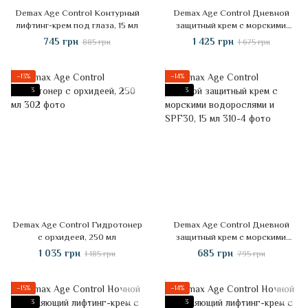
Demax Age Control Контурный
Demax Age Control Дневной
лифтинг-крем под глаза, 15 мл
защитный крем с морскими
водорослями и SP30, 50 мл
745 грн
1 425 грн
885 грн
1 675 грн
−13%
−14%
3
3
Demax Age Control Гидротонер
Demax Age Control Дневной
с орхидеей, 250 мл
защитный крем с морскими
водорослями и SPF30, 15 мл
1 035 грн
685 грн
1 185 грн
795 грн
−15%
−14%
3
3