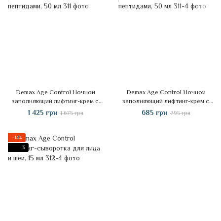
Demax Age Control Ночной
Demax Age Control Ночной
заполняющий лифтинг-крем с
заполняющий лифтинг-крем с
пептидами, 50 мл
пептидами, 50 мл
1 425 грн
685 грн
1 675 грн
795 грн
−14%
3