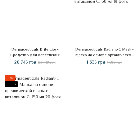
Dermaceuticals Brite Lite -
Dermaceuticals Radiant-C Mask -
Средство для осветления
Маска на основе органической
кожи, 250 мл
глины с витамином C, 60 мл
20 745 грн
1 635 грн
22 418 грн
1 680 грн
−7%
3