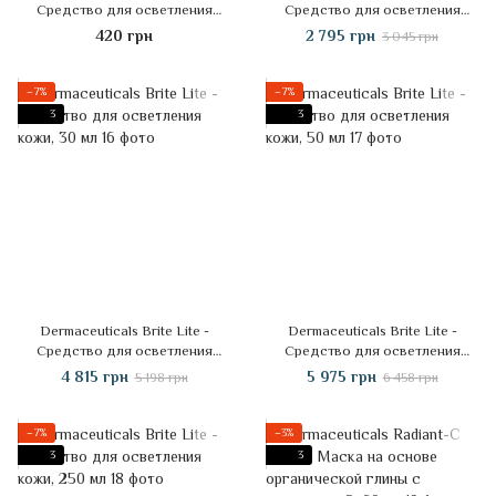
Средство для осветления
Средство для осветления
кожи, 3 мл
кожи, 15 мл
420 грн
2 795 грн
3 045 грн
−7%
−7%
3
3
Dermaceuticals Brite Lite -
Dermaceuticals Brite Lite -
Средство для осветления
Средство для осветления
кожи, 30 мл
кожи, 50 мл
4 815 грн
5 975 грн
5 198 грн
6 458 грн
−7%
−3%
3
3