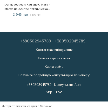
Dermaceuticals Radiant-C Mask -
Маска на основе органической
глины с витамином C, 150 мл
2 945 грн
3 150 грн
+380502945789
+380502945789
Контактная информация
Полная версия сайта
Карта сайта
Получите подробную консультацию по номеру:
+380502945789- Консультант Aura
Укр
Рус
Интернет-магазин создан с Хорошоп